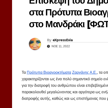
Επίσκεψη του Δημο
στα Πρότυπα Βιοα
στο Μανδράκι [ΦΩ
By
eXpressEvia
ΝΟΈ 11, 2022
Τα
Πρότυπα Βιοαγροκτήματα
Ζαργάνης Α.Ε.
, τα ο
χαρακτηρίζονται ως ένα πολύ σημαντικό σημείο εν
για την διατροφή του ανθρώπου είναι επιβεβλημένη
παρακολουθεί μεγαλώνοντας και αργότερα ως ενήλι
διατροφής αυτής, καθώς και ως επιστήμονας που με