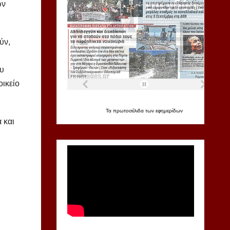
ων
ύν,
ου
ικείο
Τα
πρωτοσέλιδα
των
εφημερίδων
 και