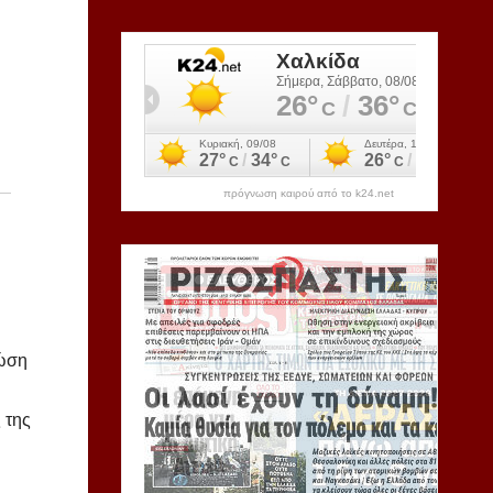
πρόγνωση καιρού από το k24.net
νώση
 της