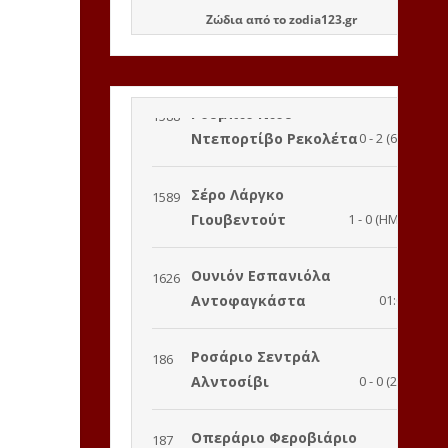
Ζώδια
από το
zodia123.gr