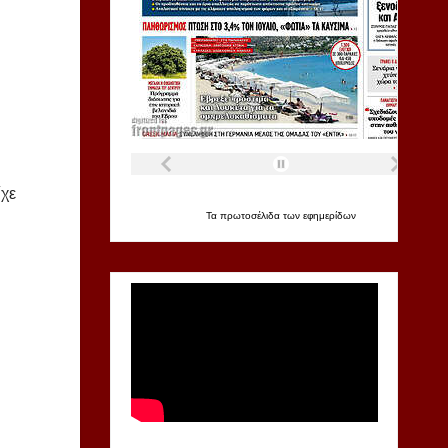
χε
Τα
πρωτοσέλιδα
των
εφημερίδων