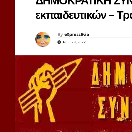
ΔΗΜΟΚΡΑΤΙΚΗ ΣΥΝ
εκπαιδευτικών – Τ
By
eXpressEvia
ΝΟΈ 29, 2022