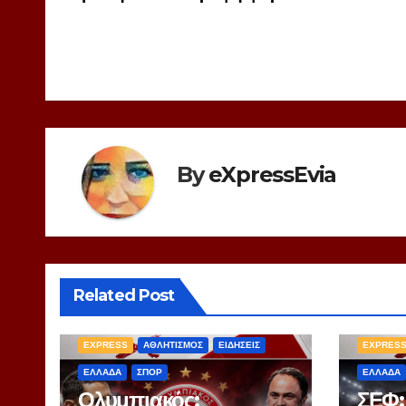
άρθρων
By
eXpressEvia
Related Post
EXPRESS
ΑΘΛΗΤΙΣΜΟΣ
ΕΙΔΗΣΕΙΣ
EXPRES
ΕΛΛΑΔΑ
ΣΠΟΡ
ΕΛΛΑΔΑ
Ολυμπιακός:
ΣΕΦ: