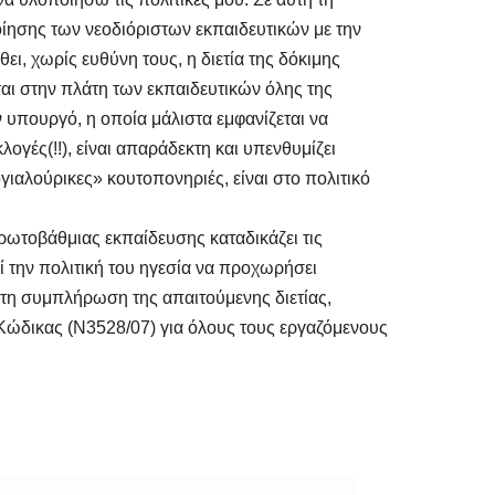
οίησης των νεοδιόριστων εκπαιδευτικών με την
ει, χωρίς ευθύνη τους, η διετία της δόκιμης
αι στην πλάτη των εκπαιδευτικών όλης της
ν υπουργό, η οποία μάλιστα εμφανίζεται να
λογές(!!), είναι απαράδεκτη και υπενθυμίζει
ιαλούρικες» κουτοπονηριές, είναι στο πολιτικό
οβάθμιας εκπαίδευσης καταδικάζει τις
ί την πολιτική του ηγεσία να προχωρήσει
 τη συμπλήρωση της απαιτούμενης διετίας,
ώδικας (Ν3528/07) για όλους τους εργαζόμενους