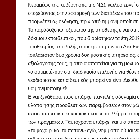
Κεραμέως της κυβέρνησης της ΝΔ), κωλυσιεργεί σκ
στοχεύοντας στην εφαρμογή των διατάξεων του π
προβλέπει αξιολόγηση, πριν από τη μονιμοποίηση
Το παράδοξο και οξύμωρο της υπόθεσης είναι ότι μ
δόκιμοι εκπαιδευτικοί, που διορίστηκαν τα έτη 2019
προθεσμίας υποβολής υποψηφιοτήτων για Διευθυ
τουλάχιστον δύο χρόνια δοκιμαστικής υπηρεσίας, 
αξιολόγησής τους, η οποία απαιτείται για τη μονι
να συμμετέχουν στη διαδικασία επιλογής για θέσει
νεοδιόριστος εκπαιδευτικός μπορεί να είναι Διευθυ
θα μονιμοποιηθεί!!!
Είναι ξεκάθαρο, πως υπάρχει παντελής αδυναμία
υλοποίησης προοδευτικών παρεμβάσεων στον χώρ
αποσπασματικά, ευκαιριακά και με το βλέμμα στραμ
των πραγμάτων. Ταυτόχρονα υπάρχει και μια απαρ
«το μαχαίρι και το πεπόνι» εγώ, νομιμοποιούμαι να
εκβιαστικά, όταν δεν μπορώ με πειθώ και διάλογο 