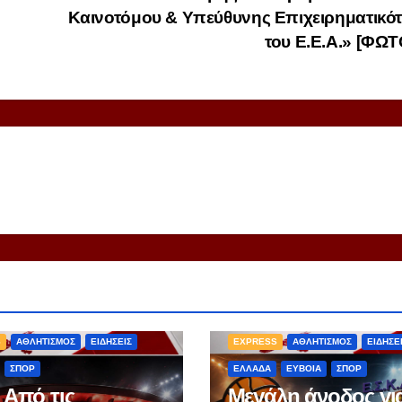
Καινοτόμου & Υπεύθυνης Επιχειρηματικό
του Ε.Ε.Α.» [ΦΩ
S
ΑΘΛΗΤΙΣΜΟΣ
ΕΙΔΗΣΕΙΣ
EXPRESS
ΑΘΛΗΤΙΣΜΟΣ
ΕΙΔΗΣΕ
ΣΠΟΡ
ΕΛΛΑΔΑ
ΕΥΒΟΙΑ
ΣΠΟΡ
 Από τις
Μεγάλη άνοδος για