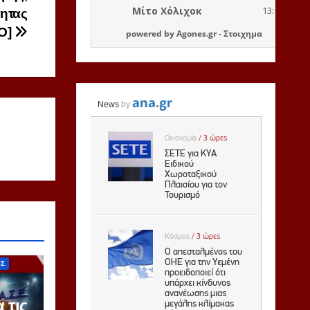
τητας
ΤΟ]
powered by
Agones.gr
-
Στοιχημα
ΙΣ
 τις