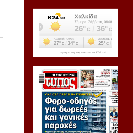
πρόγνωση καιρού από το k24.net