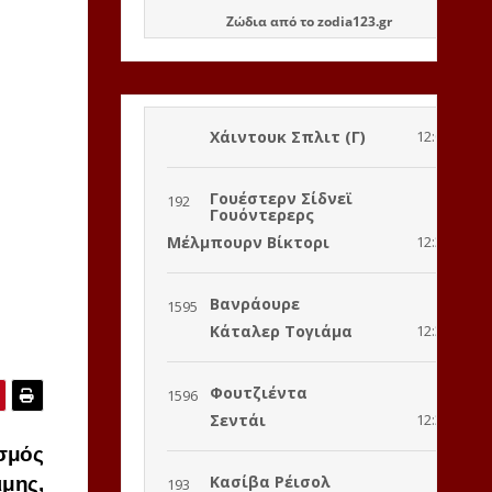
Ζώδια
από το
zodia123.gr
σμός
μης,