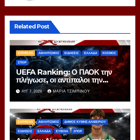
Related Post
EXPRESS
ΑΘΛΗΤΙΣΜΟΣ
ΕΙΔΗΣΕΙΣ
ΕΛΛΑΔΑ
ΚΟΣΜΟΣ
ΣΠΟΡ
UEFA Ranking: Ο ΠΑΟΚ την
πλήγωσε, οι αντίπαλοι την
τιμώρησαν – Ξεφεύγει η 10η
ΑΥΓ 7, 2026
ΜΑΡΊΑ ΤΣΙΜΠΙΝΟΎ
θέση για την Ελλάδα
EXPRESS
ΑΘΛΗΤΙΣΜΟΣ
ΔΗΜΟΣ ΚΥΜΗΣ-ΑΛΙΒΕΡΙΟΥ
ΕΙΔΗΣΕΙΣ
ΕΛΛΑΔΑ
ΕΥΒΟΙΑ
ΣΠΟΡ