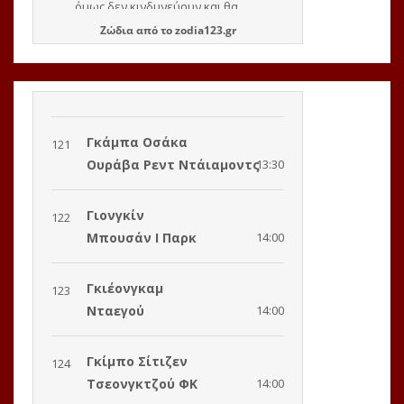
Ζώδια
από το
zodia123.gr