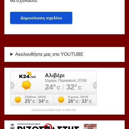
θα σχολιάσω.
Ακολουθήστε μας στο YOUTUBE
πρόγνωση καιρού από το k24.net