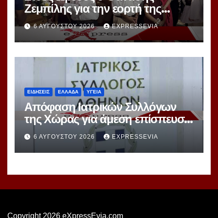
Ζεμπίλης για την εορτή της
Μεταμορφώσεως Σωτήρος
6 ΑΥΓΟΎΣΤΟΥ 2026
EXPRESSEVIA
ΕΙΔΗΣΕΙΣ
ΕΛΛΑΔΑ
ΥΓΕΙΑ
Απόφαση Ιατρικών Συλλόγων
της Χώρας για άμεση επίσπευση
Διαδικασιών Εκλογών
6 ΑΥΓΟΎΣΤΟΥ 2026
EXPRESSEVIA
Copyright 2026 eXpressEvia.com