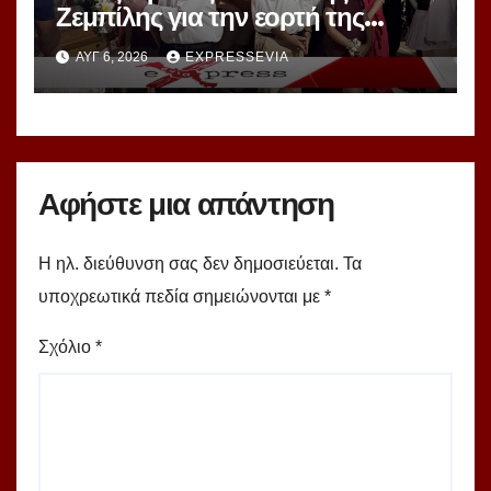
Ζεμπίλης για την εορτή της
Μεταμορφώσεως Σωτήρος
ΑΥΓ 6, 2026
EXPRESSEVIA
Αφήστε μια απάντηση
Η ηλ. διεύθυνση σας δεν δημοσιεύεται.
Τα
υποχρεωτικά πεδία σημειώνονται με
*
Σχόλιο
*