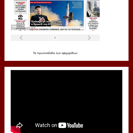
Τα
πρωτοσέλιδα
των
εφημερίδων