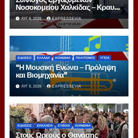
Νοσοκομείου Χαλκίδας – Κραυγή
Αγωνίας
ΑΥΓ 6, 2026
EXPRESSEVIA
ΕΙΔΗΣΕΙΣ
ΕΛΛΑΔΑ
ΚΟΙΝΩΝΙΑ
ΠΟΛΙΤΙΣΜΟΣ
ΥΓΕΙΑ
“Η Μουσική Ενώνει – Πρόληψη
και Βιομηχανία”
ΑΥΓ 6, 2026
EXPRESSEVIA
ΕΙΔΗΣΕΙΣ
ΕΚΚΛΗΣΙΑ
ΕΥΒΟΙΑ
ΚΟΙΝΩΝΙΑ
Στους Ωρεούς ο Θανάσης