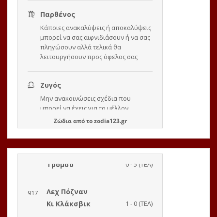
Ζώδια
από το
zodia123.gr