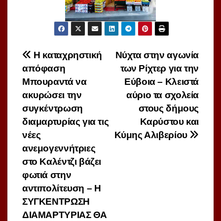
Πλοήγηση
Η καταχρηστική
Νύχτα στην αγωνία
απόφαση
των Ρίχτερ για την
άρθρων
Μπουραντά να
Εύβοια – Κλειστά
ακυρώσει την
αύριο τα σχολεία
συγκέντρωση
στους δήμους
διαμαρτυρίας για τις
Καρύστου και
νέες
Κύμης Αλιβερίου
ανεμογεννήτριες
στο Καλέντζι βάζει
φωτιά στην
αντιπολίτευση – Η
ΣΥΓΚΕΝΤΡΩΣΗ
ΔΙΑΜΑΡΤΥΡΙΑΣ ΘΑ