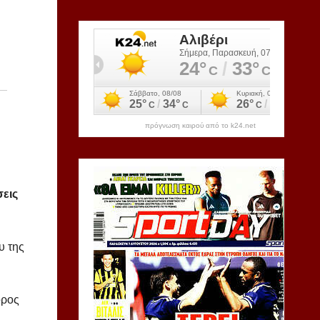
πρόγνωση καιρού από το k24.net
σεις
υ της
όρος