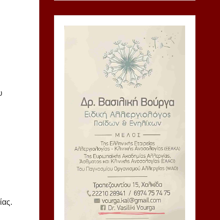
υ
ίας.