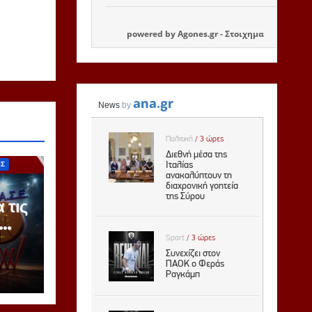
powered by
Agones.gr
-
Στοιχημα
ΙΣ
 τις
ζόν