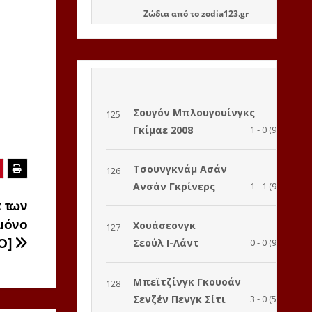
Ζώδια
από το
zodia123.gr
 των
μόνο
EO]