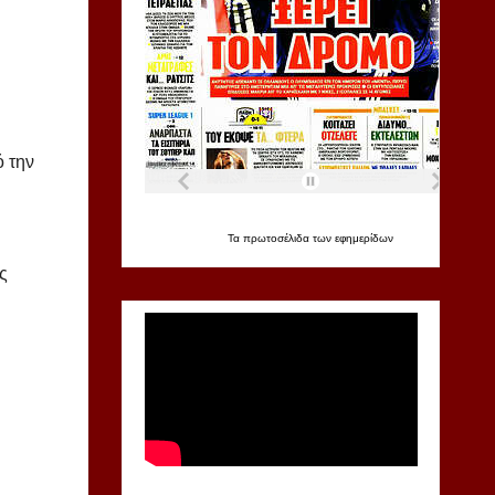
 την
Τα
πρωτοσέλιδα
των
εφημερίδων
ς