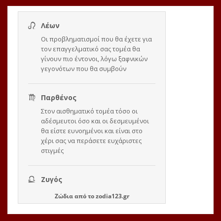
Ζώδια
από το
zodia123.gr