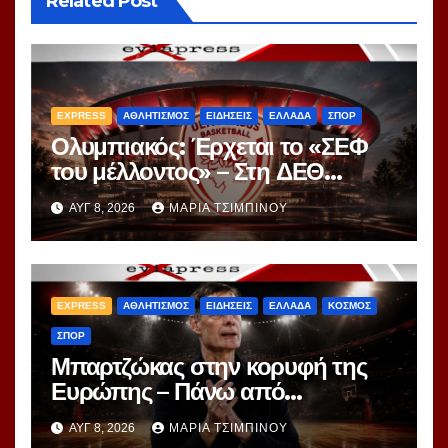
Related Post
EXPRESS
ΑΘΛΗΤΙΣΜΟΣ
ΕΙΔΗΣΕΙΣ
ΕΛΛΑΔΑ
ΣΠΟΡ
Ολυμπιακός: Έρχεται το «ΣΕΦ
του μέλλοντος» – Στη ΔΕΘ
αποκαλύπτεται το μεγάλο
ΑΥΓ 8, 2026
ΜΑΡΊΑ ΤΣΙΜΠΙΝΟΎ
project 40ετίας
EXPRESS
ΑΘΛΗΤΙΣΜΟΣ
ΕΙΔΗΣΕΙΣ
ΕΛΛΑΔΑ
ΚΟΣΜΟΣ
ΣΠΟΡ
Μπαρτζώκας στην κορυφή της
Ευρώπης – Πάνω από
Γιασικεβίτσιους και
ΑΥΓ 8, 2026
ΜΑΡΊΑ ΤΣΙΜΠΙΝΟΎ
Ομπράντοβιτς στο power