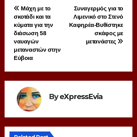
Πλοήγηση
Μάχη με το
Συναγερμός για το
σκοτάδι και τα
Λιμενικό στο Στενό
άρθρων
κύματα για την
Καφηρέα-Βυθίστηκε
διάσωση 58
σκάφος με
ναυαγών
μετανάστες
μεταναστών στην
Εύβοια
By
eXpressEvia