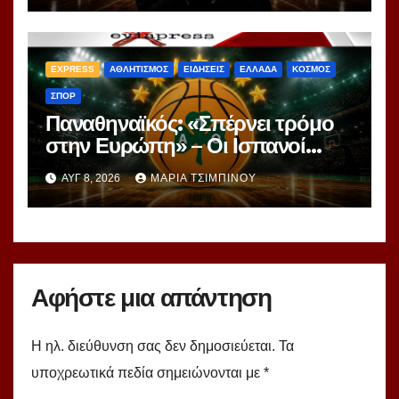
ranking!
EXPRESS
ΑΘΛΗΤΙΣΜΟΣ
ΕΙΔΗΣΕΙΣ
ΕΛΛΑΔΑ
ΚΟΣΜΟΣ
ΣΠΟΡ
Παναθηναϊκός: «Σπέρνει τρόμο
στην Ευρώπη» – Οι Ισπανοί
βλέπουν μια πράσινη
ΑΥΓ 8, 2026
ΜΑΡΊΑ ΤΣΙΜΠΙΝΟΎ
υπερομάδα!
Αφήστε μια απάντηση
Η ηλ. διεύθυνση σας δεν δημοσιεύεται.
Τα
υποχρεωτικά πεδία σημειώνονται με
*