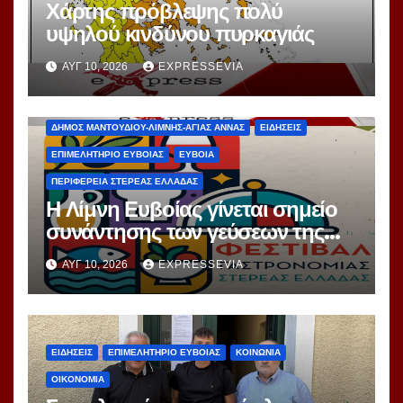
Χάρτης πρόβλεψης πολύ
υψηλού κινδύνου πυρκαγιάς
ΑΥΓ 10, 2026
EXPRESSEVIA
ΔΗΜΟΣ ΜΑΝΤΟΥΔΙΟΥ-ΛΙΜΝΗΣ-ΑΓΙΑΣ ΑΝΝΑΣ
ΕΙΔΗΣΕΙΣ
ΕΠΙΜΕΛΗΤΗΡΙΟ ΕΥΒΟΙΑΣ
ΕΥΒΟΙΑ
ΠΕΡΙΦΕΡΕΙΑ ΣΤΕΡΕΑΣ ΕΛΛΑΔΑΣ
Η Λίμνη Ευβοίας γίνεται σημείο
συνάντησης των γεύσεων της
Στερεάς Ελλάδας
ΑΥΓ 10, 2026
EXPRESSEVIA
ΕΙΔΗΣΕΙΣ
ΕΠΙΜΕΛΗΤΗΡΙΟ ΕΥΒΟΙΑΣ
ΚΟΙΝΩΝΙΑ
ΟΙΚΟΝΟΜΙΑ