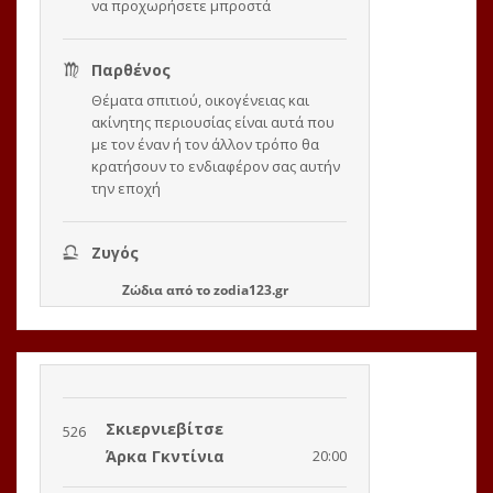
Ζώδια
από το
zodia123.gr