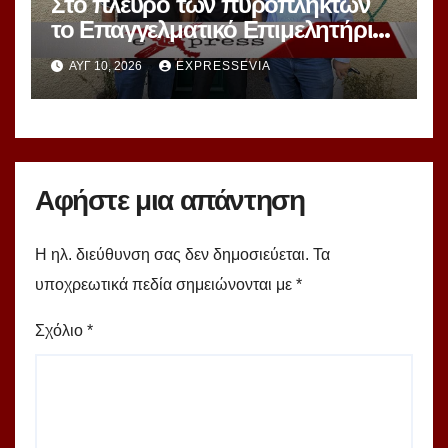
Στο πλευρό των πυρόπληκτων
το Επαγγελματικό Επιμελητήριο
Αθηνών στο Δήμο Μάνδρας και
ΑΥΓ 10, 2026
EXPRESSEVIA
στο Δήμο Χαϊδαρίου
Αφήστε μια απάντηση
Η ηλ. διεύθυνση σας δεν δημοσιεύεται.
Τα
υποχρεωτικά πεδία σημειώνονται με
*
Σχόλιο
*