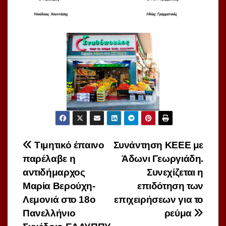
Πλοήγηση
Τιμητικό έπαινο
Συνάντηση ΚΕΕΕ με
παρέλαβε η
Άδωνι Γεωργιάδη.
άρθρων
αντιδήμαρχος
Συνεχίζεται η
Μαρία Βερούχη-
επιδότηση των
Λεμονιά στο 18ο
επιχειρήσεων για το
Πανελλήνιο
ρεύμα