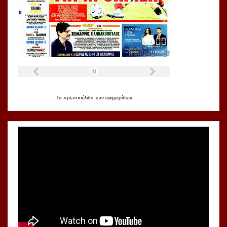
Τα
πρωτοσέλιδα
των
εφημερίδων