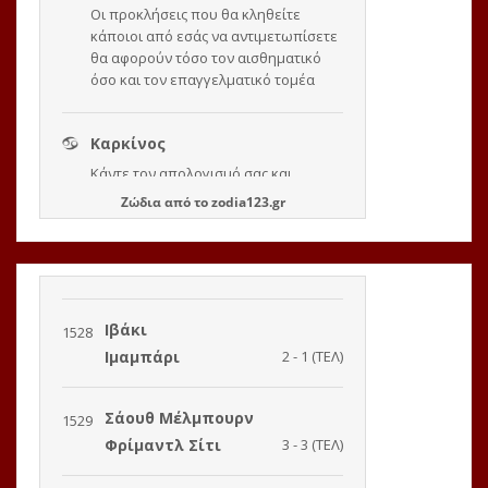
Ζώδια
από το
zodia123.gr