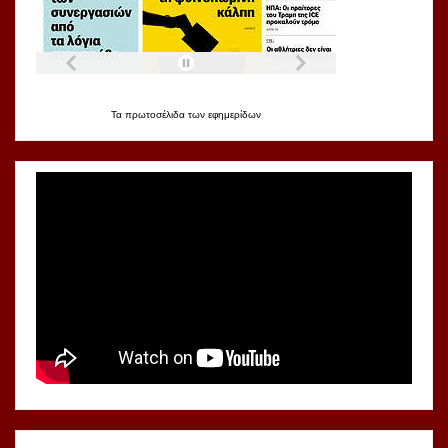
Τα
πρωτοσέλιδα
των
εφημερίδων