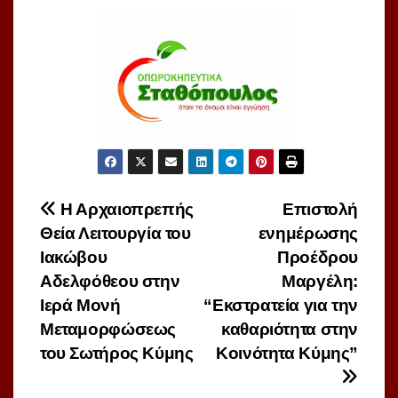
Πλοήγηση
Η Αρχαιοπρεπής
Επιστολή
Θεία Λειτουργία του
ενημέρωσης
άρθρων
Ιακώβου
Προέδρου
Αδελφόθεου στην
Μαργέλη:
Ιερά Μονή
“Εκστρατεία για την
Μεταμορφώσεως
καθαριότητα στην
του Σωτήρος Κύμης
Κοινότητα Κύμης”