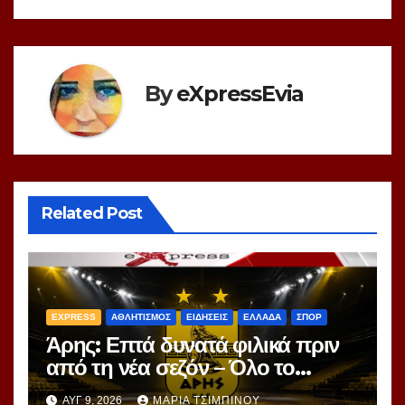
By
eXpressEvia
Related Post
EXPRESS
ΑΘΛΗΤΙΣΜΟΣ
ΕΙΔΗΣΕΙΣ
ΕΛΛΑΔΑ
ΣΠΟΡ
Άρης: Επτά δυνατά φιλικά πριν
από τη νέα σεζόν – Όλο το
πρόγραμμα
ΑΥΓ 9, 2026
ΜΑΡΊΑ ΤΣΙΜΠΙΝΟΎ