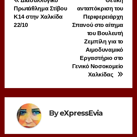
Πλοήγηση
Διασυλλογικό
Θετική
Πρωτάθλημα Στίβου
ανταπόκριση του
άρθρων
Κ14 στην Χαλκίδα
Περιφερειάρχη
22/10
Σπανού στο αίτημα
του Βουλευτή
Ζεμπίλη για το
Αιμοδυναμικό
Εργαστήριο στο
Γενικό Νοσοκομείο
Χαλκίδας
By
eXpressEvia