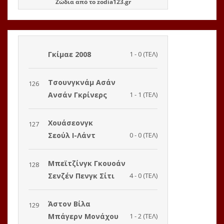
Ζώδια
από το
zodia123.gr