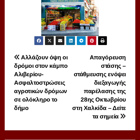
Πλοήγηση
Αλλάζουν όψη οι
Απαγόρευση
δρόμοι στον κάμπο
στάσης –
άρθρων
Αλιβερίου-
στάθμευσης ενόψει
Ασφαλτοστρώσεις
διεξαγωγής
αγροτικών δρόμων
παρέλασης της
σε ολόκληρο το
28ης Οκτωβρίου
δήμο
στη Χαλκίδα – Δείτε
τα σημεία