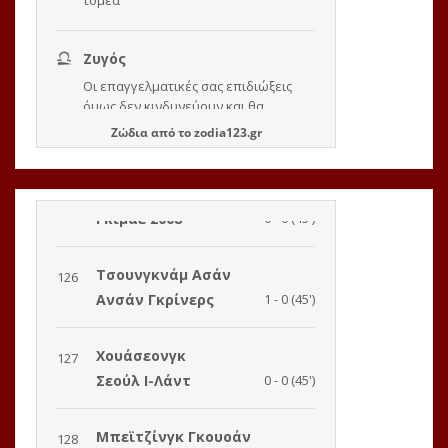
Ζώδια
από το
zodia123.gr