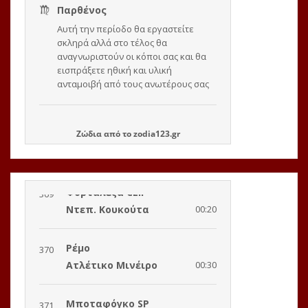
Ζώδια
από το
zodia123.gr