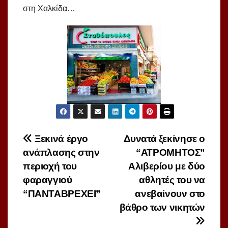
στη Χαλκίδα…
Πλοήγηση
Ξεκινά έργο
Δυνατά ξεκίνησε ο
ανάπλασης στην
“ΑΤΡΟΜΗΤΟΣ”
άρθρων
περιοχή του
Αλιβερίου με δύο
φαραγγιού
αθλητές του να
“ΠΑΝΤΑΒΡΕΧΕΙ”
ανεβαίνουν στο
βάθρο των νικητών