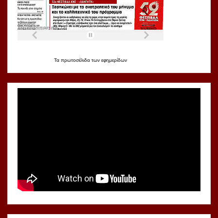
Τα
πρωτοσέλιδα
των
εφημερίδων