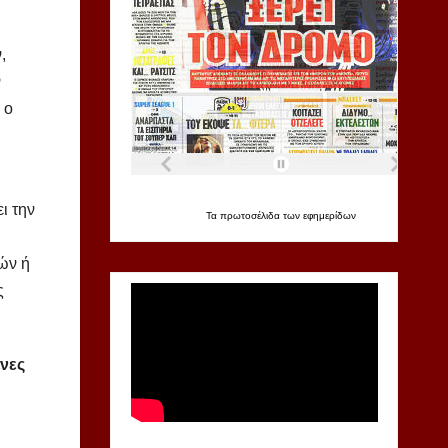
,
ν
 ο
ι την
Τα
πρωτοσέλιδα
των
εφημερίδων
ών ή
ς
ένες