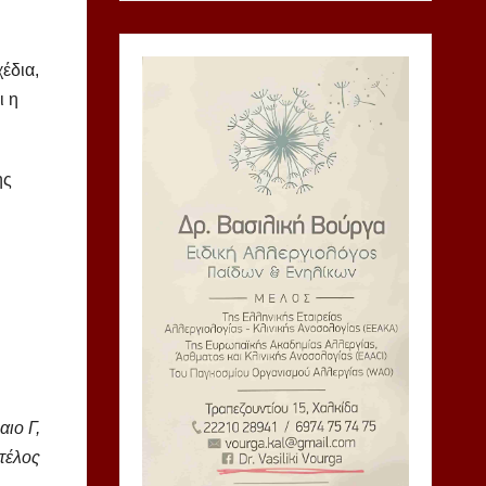
έδια,
ι η
ης
ιο Γ,
 τέλος