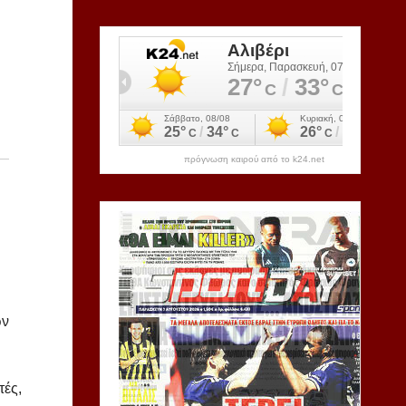
πρόγνωση καιρού από το k24.net
ων
τές,