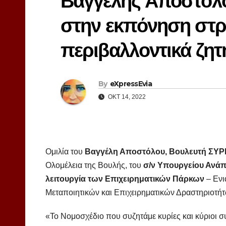
Βαγγέλης Αποστόλου
στην εκπόνηση στρ
περιβαλλοντικά ζητ
By
eXpressEvia
ΟΚΤ 14, 2022
Ομιλία του
Βαγγέλη Αποστόλου, Βουλευτή ΣΥΡ
Ολομέλεια της Βουλής, του
σ/ν Υπουργείου Ανά
λειτουργία των Επιχειρηματικών Πάρκων
– Ενι
Μεταποιητικών και Επιχειρηματικών Δραστηριοτήτω
«Το Νομοσχέδιο που συζητάμε κυρίες και κύριοι συ