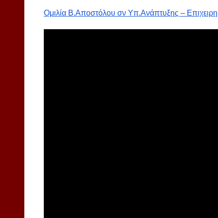
Ομιλία Β.Αποστόλου σν Υπ.Ανάπτυξης – Επιχειρη