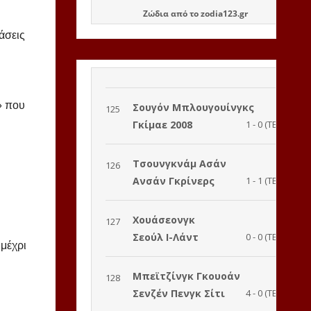
Ζώδια
από το
zodia123.gr
άσεις
» που
μέχρι