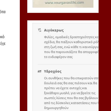
ότα
ικό
ίχε