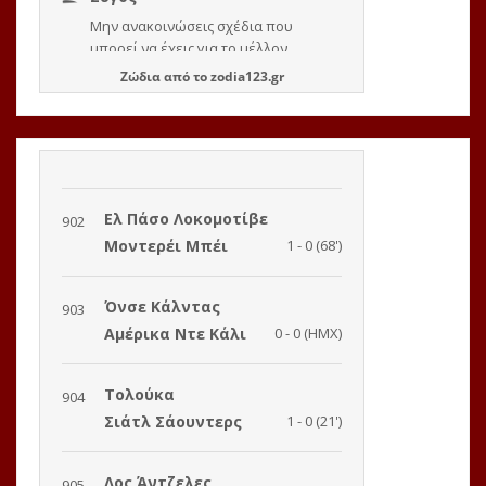
Ζώδια
από το
zodia123.gr