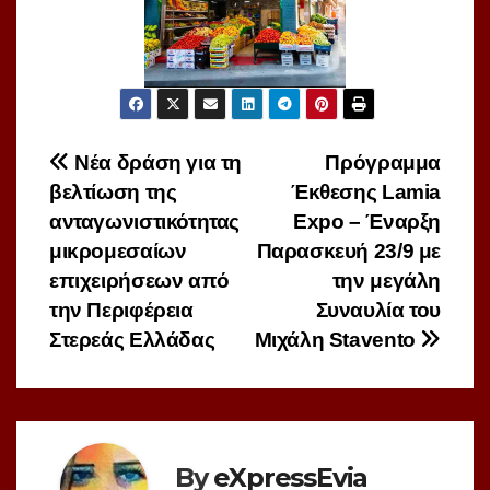
Πλοήγηση
Νέα δράση για τη
Πρόγραμμα
βελτίωση της
Έκθεσης Lamia
άρθρων
ανταγωνιστικότητας
Expo – Έναρξη
μικρομεσαίων
Παρασκευή 23/9 με
επιχειρήσεων από
την μεγάλη
την Περιφέρεια
Συναυλία του
Στερεάς Ελλάδας
Μιχάλη Stavento
By
eXpressEvia