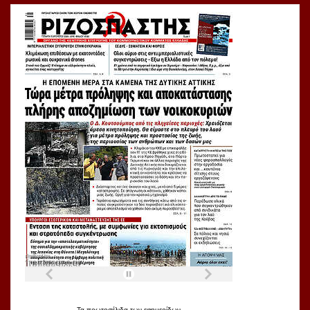
Τα
πρωτοσέλιδα
των
εφημερίδων