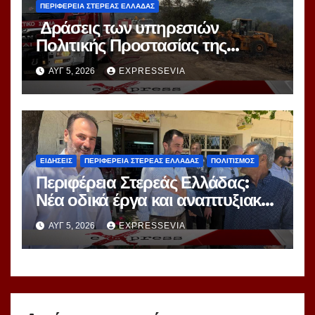
ΠΕΡΙΦΕΡΕΙΑ ΣΤΕΡΕΑΣ ΕΛΛΑΔΑΣ
Δράσεις των υπηρεσιών
Πολιτικής Προστασίας της
Περιφέρειας Στερεάς Ελλάδας για
ΑΥΓ 5, 2026
EXPRESSEVIA
την αντιμετώπιση των
πυρκαγιών
ΕΙΔΗΣΕΙΣ
ΠΕΡΙΦΕΡΕΙΑ ΣΤΕΡΕΑΣ ΕΛΛΑΔΑΣ
ΠΟΛΙΤΙΣΜΟΣ
Περιφέρεια Στερεάς Ελλάδας:
Νέα οδικά έργα και αναπτυξιακή
ώθηση μέσω της ΟΧΕ Αγράφων
ΑΥΓ 5, 2026
EXPRESSEVIA
και της Λίμνης Κρεμαστών