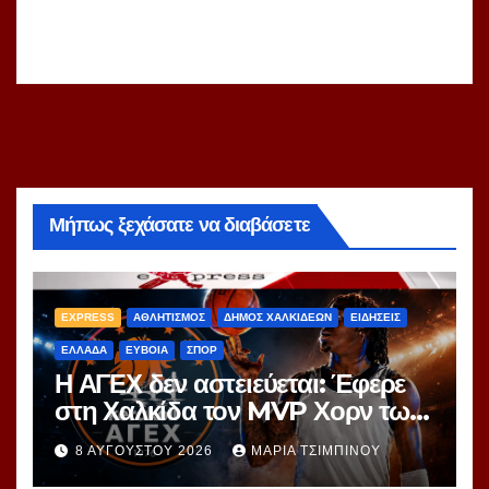
Μήπως ξεχάσατε να διαβάσετε
EXPRESS
ΑΘΛΗΤΙΣΜΟΣ
ΔΗΜΟΣ ΧΑΛΚΙΔΕΩΝ
ΕΙΔΗΣΕΙΣ
ΕΛΛΑΔΑ
ΕΥΒΟΙΑ
ΣΠΟΡ
Η ΑΓΕΧ δεν αστειεύεται: Έφερε
στη Χαλκίδα τον MVP Χορν των
20 πόντων!
8 ΑΥΓΟΎΣΤΟΥ 2026
ΜΑΡΊΑ ΤΣΙΜΠΙΝΟΎ