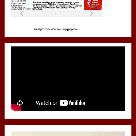
Τα
πρωτοσέλιδα
των
εφημερίδων