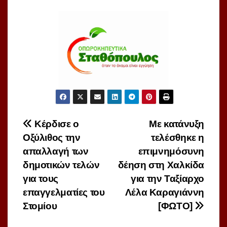
Πλοήγηση
Κέρδισε ο
Με κατάνυξη
Οξύλιθος την
τελέσθηκε η
άρθρων
απαλλαγή των
επιμνημόσυνη
δημοτικών τελών
δέηση στη Χαλκίδα
για τους
για την Ταξίαρχο
επαγγελματίες του
Λέλα Καραγιάννη
Στομίου
[ΦΩΤΟ]