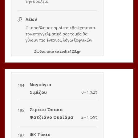
Ζώδια
από το
zodia123.gr