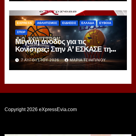
EXPRESS
ΑΘΛΗΤΙΣΜΟΣ
ΕΙΔΗΣΕΙΣ
ΕΛΛΑΔΑ
ΕΥΒΟΙΑ
ΣΠΟΡ
Μεγάλη άνοδος για τις
Κονίστρες: Στην Α’ ΕΣΚΑΣΕ τη
νέα σεζόν – Αυτές είναι οι 12
7 ΑΥΓΟΎΣΤΟΥ 2026
ΜΑΡΊΑ ΤΣΙΜΠΙΝΟΎ
ομάδες!
Copyright 2026 eXpressEvia.com