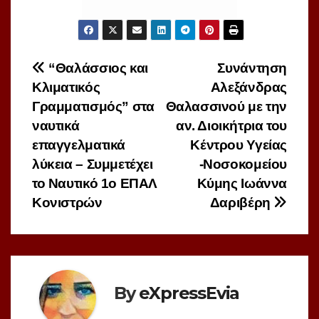
Πλοήγηση
“Θαλάσσιος και
Συνάντηση
Κλιματικός
Αλεξάνδρας
άρθρων
Γραμματισμός” στα
Θαλασσινού με την
ναυτικά
αν. Διοικήτρια του
επαγγελματικά
Κέντρου Υγείας
λύκεια – Συμμετέχει
-Νοσοκομείου
το Ναυτικό 1ο ΕΠΑΛ
Κύμης Ιωάννα
Κονιστρών
Δαριβέρη
By
eXpressEvia