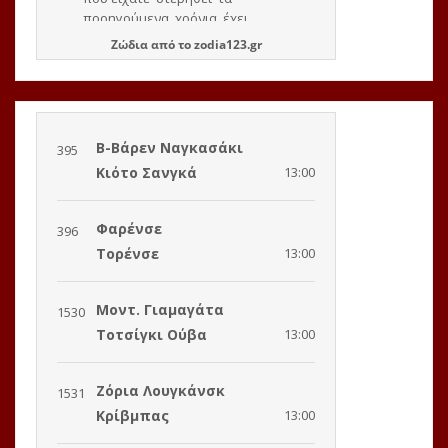
Ζώδια
από το
zodia123.gr