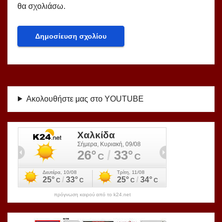
θα σχολιάσω.
Ακολουθήστε μας στο YOUTUBE
πρόγνωση καιρού από το k24.net