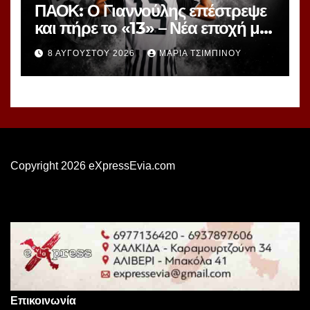
ΠΑΟΚ: Ο Γιαννούλης επέστρεψε
και πήρε το «13» – Νέα εποχή με
γνώριμο αριθμό
8 ΑΥΓΟΎΣΤΟΥ 2026
ΜΑΡΊΑ ΤΣΙΜΠΙΝΟΎ
Copyright 2026 eXpressEvia.com
Επικοινωνία