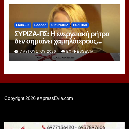
ΕΙΔΗΣΕΙΣ
ΕΛΛΑΔΑ
ΟΙΚΟΝΟΜΙΑ
ΠΟΛΙΤΙΚΗ
ΣΥΡΙΖΑ-ΠΣ: Η ενεργειακή ρήτρα
δεν σημαίνει χαμηλότερους
λογαριασμούς ούτε σβήνει 7
7 ΑΥΓΟΎΣΤΟΥ 2026
EXPRESSEVIA
χρόνια ενεργειακής ακρίβειας
Copyright 2026 eXpressEvia.com