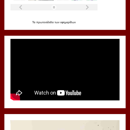
Τα
πρωτοσέλιδα
των
εφημερίδων