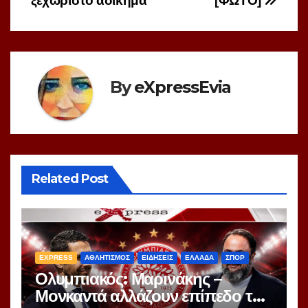
ξεχωριστό αδίκημα”
[ΦΩΤΟ]
By
eXpressEvia
Related Post
EXPRESS
ΑΘΛΗΤΙΣΜΟΣ
ΕΙΔΗΣΕΙΣ
ΕΛΛΑΔΑ
ΣΠΟΡ
Ολυμπιακός: Μαρινάκης –
Μονκαντά αλλάζουν επίπεδο το