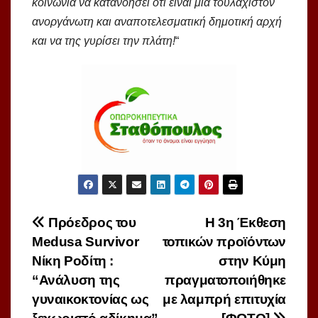
κοινωνία να κατανοήσει ότι είναι μια τουλάχιστον
ανοργάνωτη και αναποτελεσματική δημοτική αρχή
και να της γυρίσει την πλάτη!
“
Πλοήγηση
Πρόεδρος του
Η 3η Έκθεση
Medusa Survivor
τοπικών προϊόντων
άρθρων
Νίκη Ροδίτη :
στην Κύμη
“Ανάλυση της
πραγματοποιήθηκε
γυναικοκτονίας ως
με λαμπρή επιτυχία