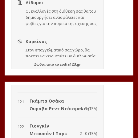
Ζώδια
από το
zodia123.gr