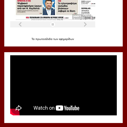
Τα
πρωτοσέλιδα
των
εφημερίδων