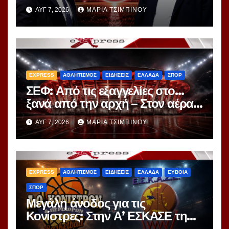
μεταγραφικό παιχνίδι – Ο
ΑΥΓ 7, 2026
ΜΑΡΊΑ ΤΣΙΜΠΙΝΟΎ
«εγκέφαλος» της Μίλαν πιάνει
δουλειά
EXPRESS
ΑΘΛΗΤΙΣΜΟΣ
ΕΙΔΗΣΕΙΣ
ΕΛΛΑΔΑ
ΣΠΟΡ
ΣΕΦ: Από τις εξαγγελίες στο…
ξανά από την αρχή – Στον αέρα
ο διαγωνισμός των 24,8 εκατ.
ΑΥΓ 7, 2026
ΜΑΡΊΑ ΤΣΙΜΠΙΝΟΎ
EXPRESS
ΑΘΛΗΤΙΣΜΟΣ
ΕΙΔΗΣΕΙΣ
ΕΛΛΑΔΑ
ΕΥΒΟΙΑ
ΣΠΟΡ
Μεγάλη άνοδος για τις
Κονίστρες: Στην Α’ ΕΣΚΑΣΕ τη
νέα σεζόν – Αυτές είναι οι 12