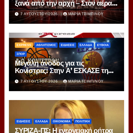
ξανά από την αρχή – Στον αέρα ο
διαγωνισμός των 24,8 εκατ.
7 ΑΥΓΟΎΣΤΟΥ 2026
ΜΑΡΊΑ ΤΣΙΜΠΙΝΟΎ
EXPRESS
ΑΘΛΗΤΙΣΜΟΣ
ΕΙΔΗΣΕΙΣ
ΕΛΛΑΔΑ
ΕΥΒΟΙΑ
ΣΠΟΡ
Μεγάλη άνοδος για τις
Κονίστρες: Στην Α’ ΕΣΚΑΣΕ τη
νέα σεζόν – Αυτές είναι οι 12
7 ΑΥΓΟΎΣΤΟΥ 2026
ΜΑΡΊΑ ΤΣΙΜΠΙΝΟΎ
ομάδες!
ΕΙΔΗΣΕΙΣ
ΕΛΛΑΔΑ
ΟΙΚΟΝΟΜΙΑ
ΠΟΛΙΤΙΚΗ
ΣΥΡΙΖΑ-ΠΣ: Η ενεργειακή ρήτρα