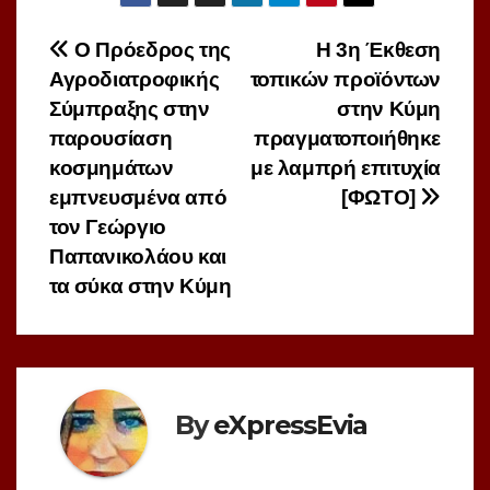
Πλοήγηση
Ο Πρόεδρος της
Η 3η Έκθεση
Αγροδιατροφικής
τοπικών προϊόντων
άρθρων
Σύμπραξης στην
στην Κύμη
παρουσίαση
πραγματοποιήθηκε
κοσμημάτων
με λαμπρή επιτυχία
εμπνευσμένα από
[ΦΩΤΟ]
τον Γεώργιο
Παπανικολάου και
τα σύκα στην Κύμη
By
eXpressEvia