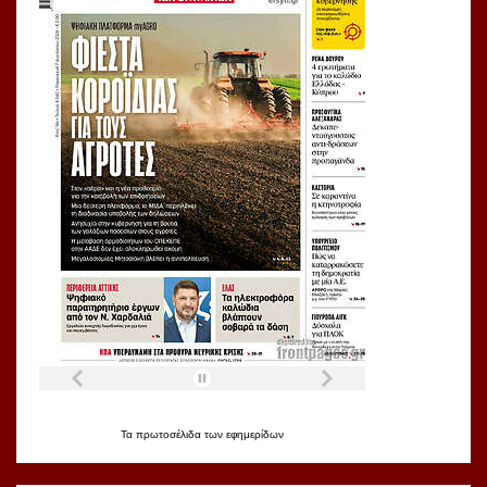
Τα
πρωτοσέλιδα
των
εφημερίδων