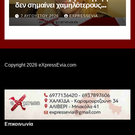
δεν σημαίνει χαμηλότερους
λογαριασμούς ούτε σβήνει 7
7 ΑΥΓΟΎΣΤΟΥ 2026
EXPRESSEVIA
χρόνια ενεργειακής ακρίβειας
Copyright 2026 eXpressEvia.com
Επικοινωνία