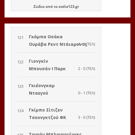
Ζώδια
από το
zodia123.gr