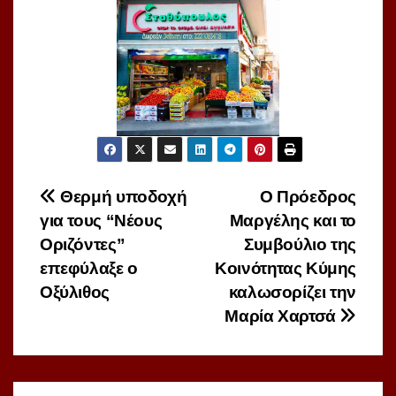
Πλοήγηση
Θερμή υποδοχή
Ο Πρόεδρος
για τους “Νέους
Μαργέλης και το
άρθρων
Οριζόντες”
Συμβούλιο της
επεφύλαξε ο
Κοινότητας Κύμης
Οξύλιθος
καλωσορίζει την
Μαρία Χαρτσά