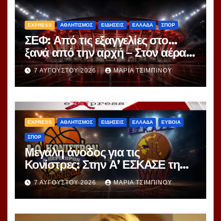
EXPRESS
ΑΘΛΗΤΙΣΜΟΣ
ΕΙΔΗΣΕΙΣ
ΕΛΛΑΔΑ
ΣΠΟΡ
ΣΕΦ: Από τις εξαγγελίες στο…
ξανά από την αρχή – Στον αέρα ο
διαγωνισμός των 24,8 εκατ.
7 ΑΥΓΟΎΣΤΟΥ 2026
ΜΑΡΊΑ ΤΣΙΜΠΙΝΟΎ
EXPRESS
ΑΘΛΗΤΙΣΜΟΣ
ΕΙΔΗΣΕΙΣ
ΕΛΛΑΔΑ
ΕΥΒΟΙΑ
ΣΠΟΡ
Μεγάλη άνοδος για τις
Κονίστρες: Στην Α’ ΕΣΚΑΣΕ τη
νέα σεζόν – Αυτές είναι οι 12
7 ΑΥΓΟΎΣΤΟΥ 2026
ΜΑΡΊΑ ΤΣΙΜΠΙΝΟΎ
ομάδες!