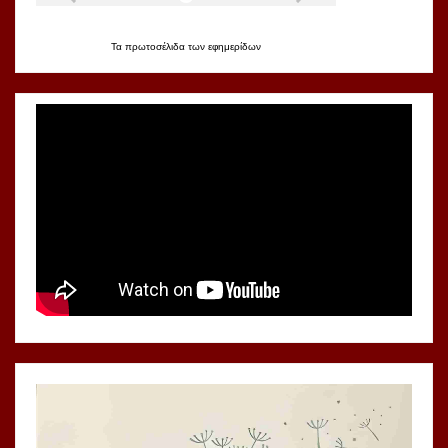
Τα
πρωτοσέλιδα
των
εφημερίδων