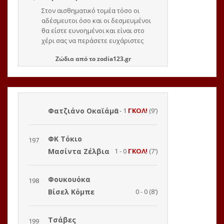
Ζώδια
από το
zodia123.gr