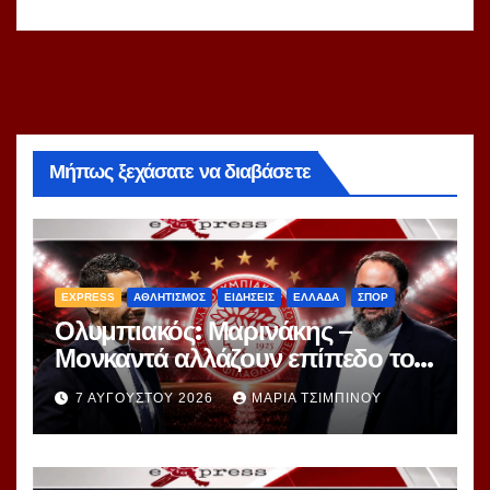
Μήπως ξεχάσατε να διαβάσετε
EXPRESS
ΑΘΛΗΤΙΣΜΟΣ
ΕΙΔΗΣΕΙΣ
ΕΛΛΑΔΑ
ΣΠΟΡ
Ολυμπιακός: Μαρινάκης –
Μονκαντά αλλάζουν επίπεδο το
μεταγραφικό παιχνίδι – Ο
7 ΑΥΓΟΎΣΤΟΥ 2026
ΜΑΡΊΑ ΤΣΙΜΠΙΝΟΎ
«εγκέφαλος» της Μίλαν πιάνει
δουλειά