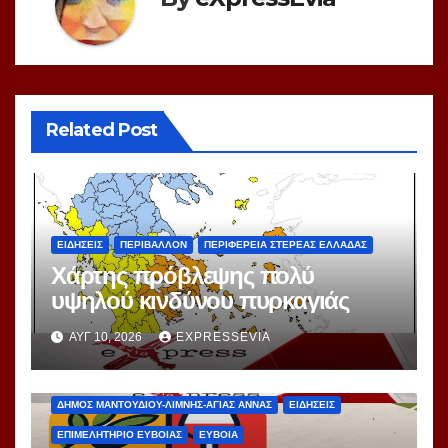
Related Post
ΕΙΔΗΣΕΙΣ
ΠΕΡΙΒΑΛΛΟΝ
ΠΕΡΙΦΕΡΕΙΑ ΣΤΕΡΕΑΣ ΕΛΛΑΔΑΣ
Χάρτης πρόβλεψης πολύ
υψηλού κινδύνου πυρκαγιάς
ΑΥΓ 10, 2026
EXPRESSEVIA
ΔΗΜΟΣ ΜΑΝΤΟΥΔΙΟΥ-ΛΙΜΝΗΣ-ΑΓΙΑΣ ΑΝΝΑΣ
ΕΙΔΗΣΕΙΣ
ΕΠΙΜΕΛΗΤΗΡΙΟ ΕΥΒΟΙΑΣ
ΕΥΒΟΙΑ