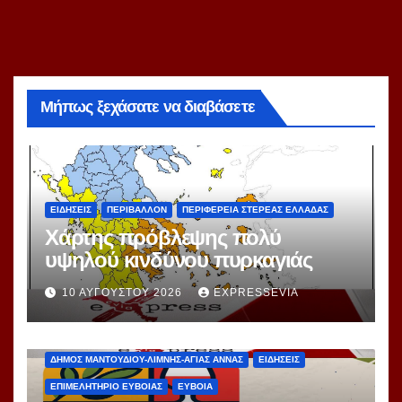
Μήπως ξεχάσατε να διαβάσετε
ΕΙΔΗΣΕΙΣ
ΠΕΡΙΒΑΛΛΟΝ
ΠΕΡΙΦΕΡΕΙΑ ΣΤΕΡΕΑΣ ΕΛΛΑΔΑΣ
Χάρτης πρόβλεψης πολύ
υψηλού κινδύνου πυρκαγιάς
10 ΑΥΓΟΎΣΤΟΥ 2026
EXPRESSEVIA
ΔΗΜΟΣ ΜΑΝΤΟΥΔΙΟΥ-ΛΙΜΝΗΣ-ΑΓΙΑΣ ΑΝΝΑΣ
ΕΙΔΗΣΕΙΣ
ΕΠΙΜΕΛΗΤΗΡΙΟ ΕΥΒΟΙΑΣ
ΕΥΒΟΙΑ