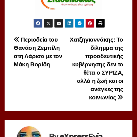
Πλοήγηση
Περιοδεία του
Χατζηγιαννάκης: Το
Θανάση Ζεμπίλη
δίλημμα της
άρθρων
στη Λάρισα με τον
προοδευτικής
Μάκη Βορίδη
κυβέρνησης δεν το
θέτει ο ΣΥΡΙΖΑ,
αλλά η ζωή και οι
ανάγκες της
κοινωνίας
By
eXpressEvia