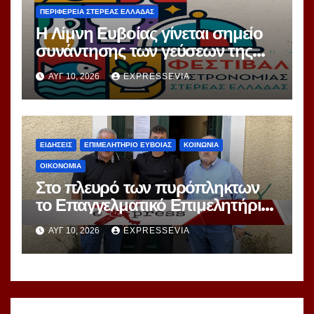
ΠΕΡΙΦΕΡΕΙΑ ΣΤΕΡΕΑΣ ΕΛΛΑΔΑΣ
Η Λίμνη Ευβοίας γίνεται σημείο
συνάντησης των γεύσεων της
Στερεάς Ελλάδας
ΑΥΓ 10, 2026
EXPRESSEVIA
ΕΙΔΗΣΕΙΣ
ΕΠΙΜΕΛΗΤΗΡΙΟ ΕΥΒΟΙΑΣ
ΚΟΙΝΩΝΙΑ
ΟΙΚΟΝΟΜΙΑ
Στο πλευρό των πυρόπληκτων
το Επαγγελματικό Επιμελητήριο
Αθηνών στο Δήμο Μάνδρας και
ΑΥΓ 10, 2026
EXPRESSEVIA
στο Δήμο Χαϊδαρίου