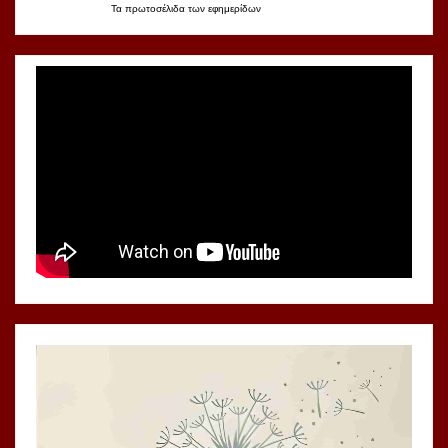
Τα
πρωτοσέλιδα
των
εφημερίδων