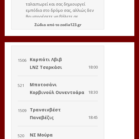
Ζώδια
από το
zodia123.gr