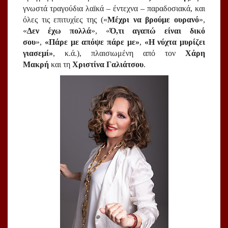
γνωστά τραγούδια λαïκά – έντεχνα – παραδοσιακά, και 
όλες τις επιτυχίες της («
Μέχρι να βρούμε ουρανό
», 
«
Δεν έχω πολλά
», «
Ό,τι αγαπώ είναι δικό 
σου
», 
«Πάρε με απόψε πάρε με»
, 
«Η νύχτα μυρίζει 
γιασεμί»
, κ.ά.), πλαισιωμένη από τον 
Χάρη 
Μακρή
 και τη 
Χριστίνα Γαλιάτσου
.