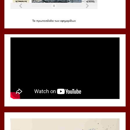
Τα
πρωτοσέλιδα
των
εφημερίδων