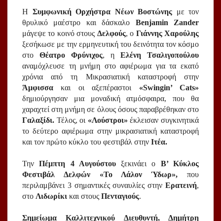
Η 
Συμφωνική Ορχήστρα Νέων Βοστώνης
 με τον 
θρυλικό μαέστρο και δάσκαλο 
Benjamin Zander
μάγεψε το κοινό στους 
Δελφούς
, ο 
Γιάννης Χαρούλης
ξεσήκωσε με την ερμηνευτική του δεινότητα τον κόσμο 
στο 
Θέατρο Φρύνιχος
, η 
Ελένη Τσαλιγοπούλου
αναμόχλευσε τη μνήμη στο αφιέρωμα για τα εκατό 
χρόνια από τη Μικρασιατική καταστροφή στην 
Άμφισσα
 και οι αξεπέραστοι 
«Swingin’ Cats»
δημιούργησαν μια μοναδική ατμόσφαιρα, που θα 
χαραχτεί στη μνήμη σε όλους όσους παραβρέθηκαν στο 
Γαλαξίδι.
 Τέλος, οι 
«Λούστροι» 
έκλεισαν συγκινητικά 
το δεύτερο αφιέρωμα στην μικρασιατική καταστροφή 
και τον πρώτο κύκλο του φεστιβάλ στην 
Ιτέα.
Την 
Πέμπτη 4 Αυγούστου
 ξεκινάει ο 
Β’ Κύκλος 
Φεστιβάλ Δελφών «Το Λάλον Ύδωρ», 
που 
περιλαμβάνει 3 σημαντικές συναυλίες στην 
Ερατεινή
, 
στο 
Λιδωρίκι
 και στους 
Πενταγιούς
.
Σημείωμα Καλλιτεχνικού Διευθυντή, Δημήτρη 