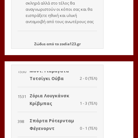
Ζώδια
από το
zodia123.gr