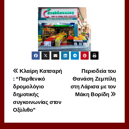
Πλοήγηση
Κλαίρη Κατσαρή
Περιοδεία του
: “Παρθενικό
Θανάση Ζεμπίλη
άρθρων
δρομολόγιο
στη Λάρισα με τον
δημοτικής
Μάκη Βορίδη
συγκοινωνίας στον
Οξύλιθο”