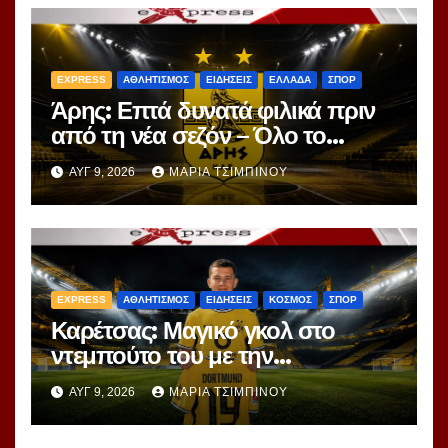
EXPRESS
ΑΘΛΗΤΙΣΜΟΣ
ΕΙΔΗΣΕΙΣ
ΕΛΛΑΔΑ
ΣΠΟΡ
Άρης: Επτά δυνατά φιλικά πριν
από τη νέα σεζόν – Όλο το
πρόγραμμα
ΑΥΓ 9, 2026
ΜΑΡΊΑ ΤΣΙΜΠΙΝΟΎ
EXPRESS
ΑΘΛΗΤΙΣΜΟΣ
ΕΙΔΗΣΕΙΣ
ΚΟΣΜΟΣ
ΣΠΟΡ
Καρέτσας: Μαγικό γκολ στο
ντεμπούτο του με την
Ντόρτμουντ!
ΑΥΓ 9, 2026
ΜΑΡΊΑ ΤΣΙΜΠΙΝΟΎ