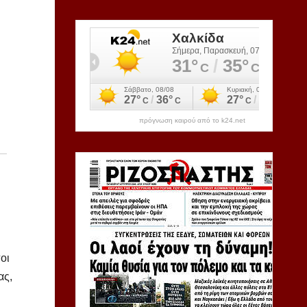
πρόγνωση καιρού από το k24.net
οι
ας,