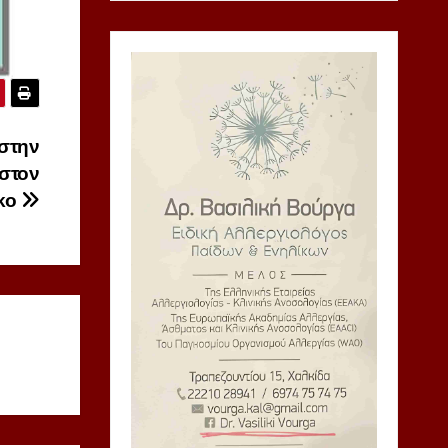
στην
στον
κο