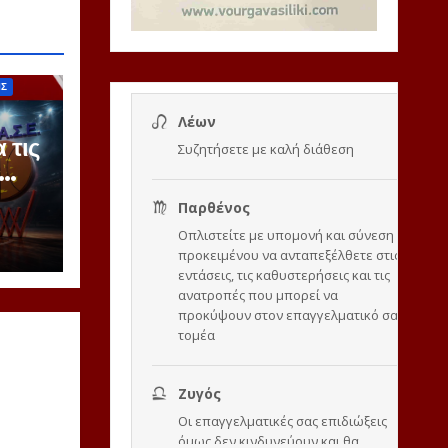
ΙΣ
 τις
ζόν