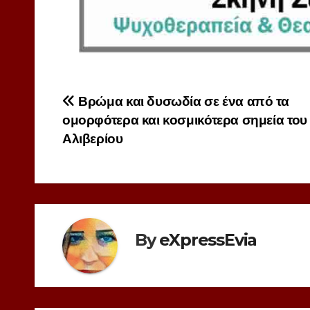
Πλοήγηση
Βρώμα και δυσωδία σε ένα από τα
ομορφότερα και κοσμικότερα σημεία του
άρθρων
Αλιβερίου
By
eXpressEvia