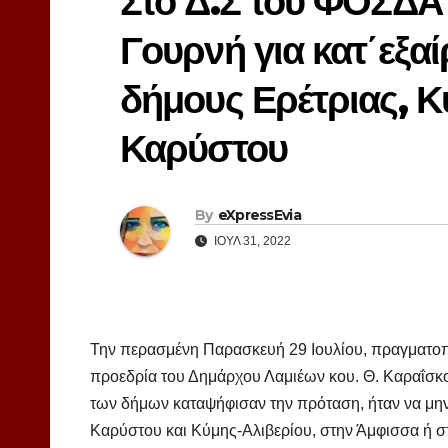
Στο Δ.Σ του ΦΟΣΔΑ
Γουρνή για κατ΄εξα
δήμους Ερέτριας, Κ
Καρύστου
By
eXpressEvia
ΙΟΎΛ 31, 2022
Την περασμένη Παρασκευή 29 Ιουλίου, πραγματοπ
προεδρία του Δημάρχου Λαμιέων κου. Θ. Καραΐσκ
των δήμων καταψήφισαν την πρόταση, ήταν να μη
Καρύστου και Κύμης-Αλιβερίου, στην Άμφισσα ή στ