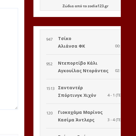
Ζώδια
από το
zodia123.gr