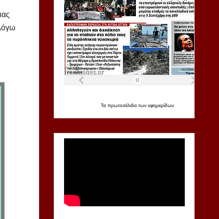
ιας
 λόγω
Τα
πρωτοσέλιδα
των
εφημερίδων