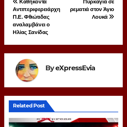
Πλοήγηση
Καθήκοντα
Πυρκαγιά σε
Αντιπεριφερειάρχη
ρεματιά στον Άγιο
άρθρων
Π.Ε. Φθιώτιδας
Λουκά
αναλαμβάνει ο
Ηλίας Σανίδας
By
eXpressEvia
Related Post