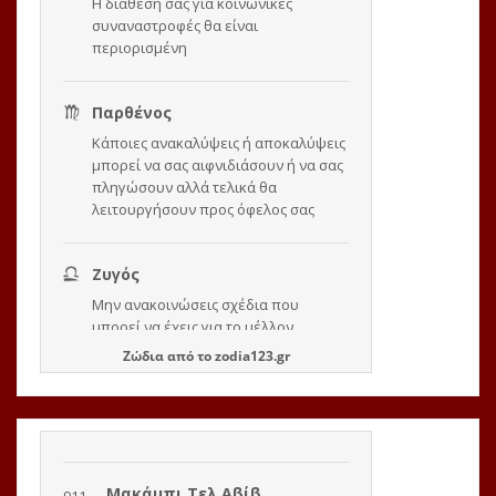
Ζώδια
από το
zodia123.gr