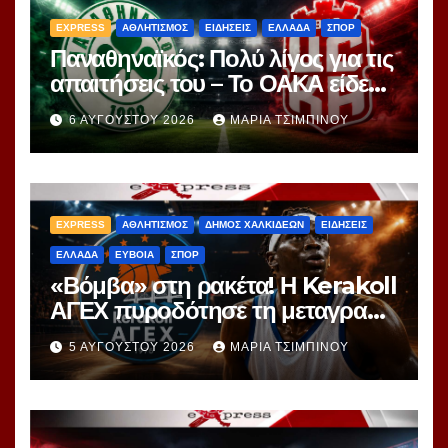
EXPRESS
ΑΘΛΗΤΙΣΜΟΣ
ΕΙΔΗΣΕΙΣ
ΕΛΛΑΔΑ
ΣΠΟΡ
Παναθηναϊκός: Πολύ λίγος για τις
απαιτήσεις του – Το ΟΑΚΑ είδε
περισσότερα ερωτήματα παρά
6 ΑΥΓΟΎΣΤΟΥ 2026
ΜΑΡΊΑ ΤΣΙΜΠΙΝΟΎ
απαντήσεις
EXPRESS
ΑΘΛΗΤΙΣΜΟΣ
ΔΗΜΟΣ ΧΑΛΚΙΔΕΩΝ
ΕΙΔΗΣΕΙΣ
ΕΛΛΑΔΑ
ΕΥΒΟΙΑ
ΣΠΟΡ
«Βόμβα» στη ρακέτα! Η Kerakoll
ΑΓΕΧ πυροδότησε τη μεταγραφή
του Γιορ Ανέι
5 ΑΥΓΟΎΣΤΟΥ 2026
ΜΑΡΊΑ ΤΣΙΜΠΙΝΟΎ