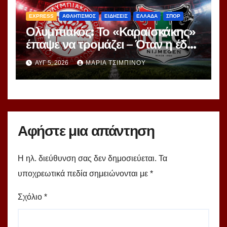
EXPRESS
ΑΘΛΗΤΙΣΜΟΣ
ΕΙΔΗΣΕΙΣ
ΕΛΛΑΔΑ
ΣΠΟΡ
Ολυμπιακός: Το «Καραϊσκάκης»
έπαψε να τρομάζει – Όταν η έδρα
μετατρέπεται σε πρόβλημα
ΑΥΓ 5, 2026
ΜΑΡΊΑ ΤΣΙΜΠΙΝΟΎ
Αφήστε μια απάντηση
Η ηλ. διεύθυνση σας δεν δημοσιεύεται.
Τα
υποχρεωτικά πεδία σημειώνονται με
*
Σχόλιο
*