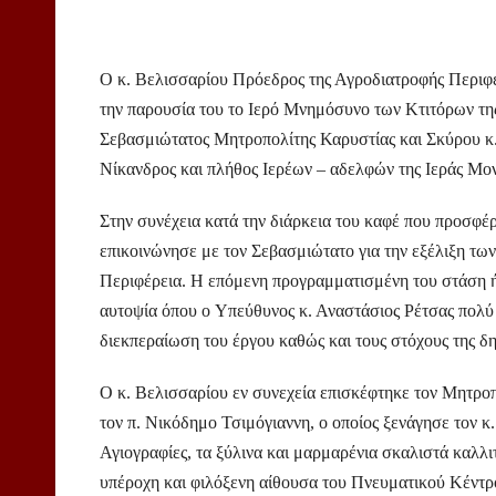
Ο κ. Βελισσαρίου Πρόεδρος της Αγροδιατροφής Περιφέ
την παρουσία του το Ιερό Μνημόσυνο των Κτιτόρων τ
Σεβασμιώτατος Μητροπολίτης Καρυστίας και Σκύρου κ.
Νίκανδρος και πλήθος Ιερέων – αδελφών της Ιεράς Μον
Στην συνέχεια κατά την διάρκεια του καφέ που προσφέ
επικοινώνησε με τον Σεβασμιώτατο για την εξέλιξη τ
Περιφέρεια. Η επόμενη προγραμματισμένη του στάση ή
αυτοψία όπου ο
Υπεύθυνος κ. Αναστάσιος Ρέτσας
πολύ
διεκπεραίωση του έργου καθώς και τους στόχους της δ
Ο κ. Βελισσαρίου εν συνεχεία επισκέφτηκε τον
Μητροπ
τον π. Νικόδημο Τσιμόγιαννη, ο οποίος ξενάγησε τον κ
Αγιογραφίες, τα ξύλινα και μαρμαρένια σκαλιστά καλλ
υπέροχη και φιλόξενη αίθουσα του Πνευματικού Κέντρ