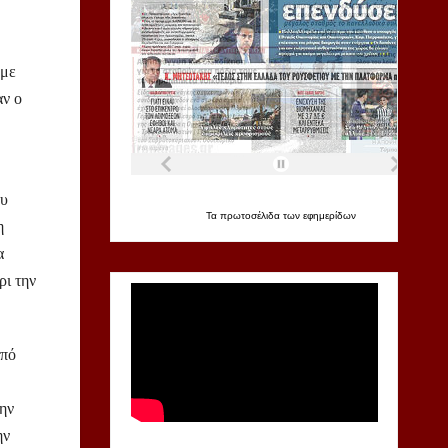
 με
αν ο
ου
Τα
πρωτοσέλιδα
των
εφημερίδων
η
α
ρι την
από
την
ην