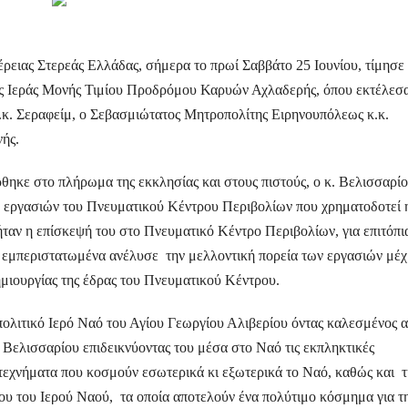
ρειας Στερεάς Ελλάδας, σήμερα το πρωί Σαββάτο 25 Ιουνίου, τίμησε
ης Ιεράς Μονής Τιμίου Προδρόμου Καρυών Αχλαδερής, όπου εκτέλεσ
κ. Σεραφείμ, ο Σεβασμιώτατος Μητροπολίτης Ειρηνουπόλεως κ.κ.
ής.
ρθηκε στο πλήρωμα της εκκλησίας και στους πιστούς, ο κ. Βελισσαρί
ων εργασιών του Πνευματικού Κέντρου Περιβολίων που χρηματοδοτεί 
ταν η επίσκεψή του στο Πνευματικό Κέντρο Περιβολίων, για επιτόπι
 εμπεριστατωμένα
ανέλυσε την μελλοντική πορεία των εργασιών μέχ
ημιουργίας της έδρας του Πνευματικού Κέντρου.
ολιτικό Ιερό Ναό του Αγίου Γεωργίου Αλιβερίου
όντας καλεσμένος 
. Βελισσαρίου επιδεικνύοντας του μέσα στο Ναό τις εκπληκτικές
ιτεχνήματα που κοσμούν εσωτερικά κι εξωτερικά το Ναό, καθώς και 
ου του Ιερού Ναού, τα οποία αποτελούν ένα πολύτιμο κόσμημα για τ