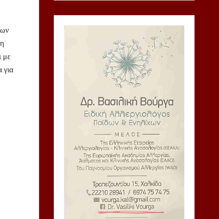
των
 η
ι με
 για