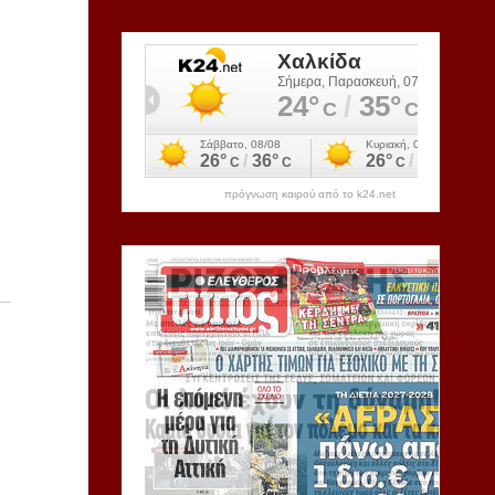
πρόγνωση καιρού από το k24.net