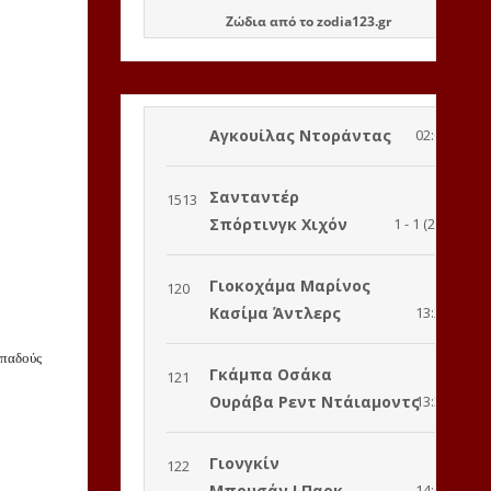
Ζώδια
από το
zodia123.gr
οπαδούς