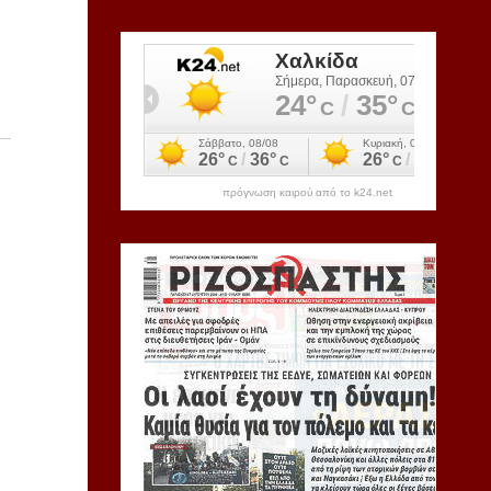
πρόγνωση καιρού από το k24.net