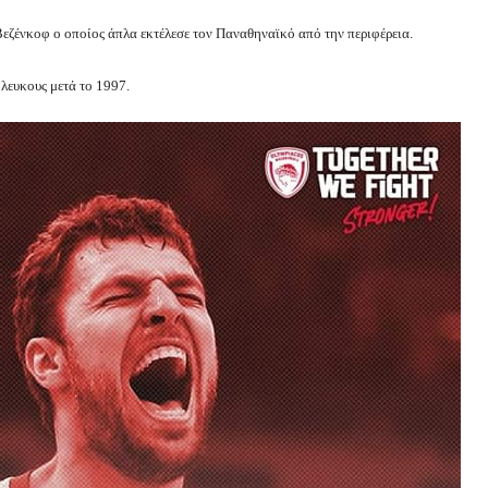
εζένκοφ ο οποίος άπλα εκτέλεσε τον Παναθηναϊκό από την περιφέρεια.
όλευκους μετά το 1997.