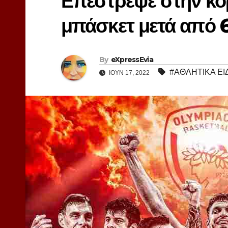
Επέστρεψε στην κο
μπάσκετ μετά από 
By
eXpressEvia
#ΑΘΛΗΤΙΚΑ ΕΙ
ΙΟΎΝ 17, 2022