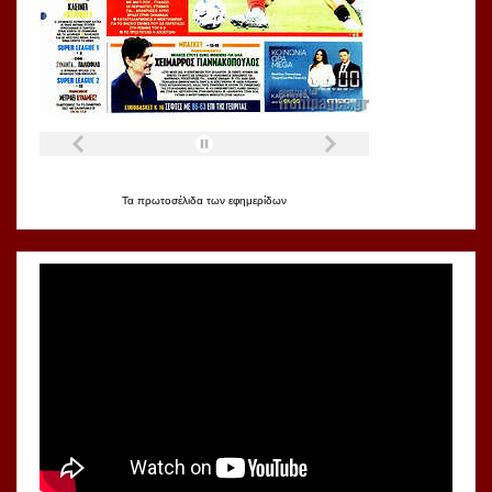
Τα
πρωτοσέλιδα
των
εφημερίδων