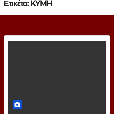
Ετικέτα:
KYMH