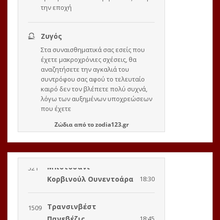
Ζώδια
από το
zodia123.gr