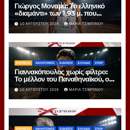
Γιώργος Μοναμά: Το ελληνικό
«διαμάντι» των 1,93 μ. που
ξεχωρίζει στο EuroBasket U16
10 ΑΥΓΟΎΣΤΟΥ 2026
ΜΑΡΊΑ ΤΣΙΜΠΙΝΟΎ
EXPRESS
ΑΘΛΗΤΙΣΜΟΣ
ΕΙΔΗΣΕΙΣ
ΕΛΛΑΔΑ
ΣΠΟΡ
Γιαννακόπουλος χωρίς φίλτρο:
Το μέλλον του Παναθηναϊκού, ο
Ομπράντοβιτς, ο Γιόκιτς και η
10 ΑΥΓΟΎΣΤΟΥ 2026
ΜΑΡΊΑ ΤΣΙΜΠΙΝΟΎ
παραδοχή για Μποντιρόγκα
EXPRESS
ΑΘΛΗΤΙΣΜΟΣ
ΕΙΔΗΣΕΙΣ
ΕΛΛΑΔΑ
ΣΠΟΡ