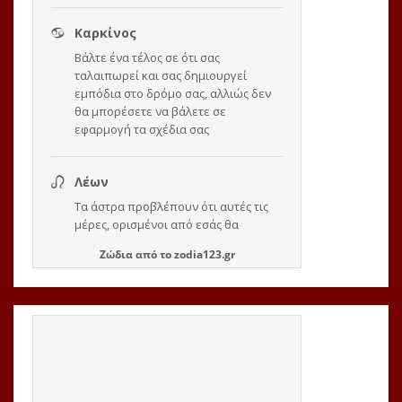
Ζώδια
από το
zodia123.gr