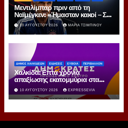
Μεντιλίμπαρ πριν από τη
Ναϊμέγκεν: «Ήμασταν κακοί – Στη
ρεβάνς μετρά μόνο η νίκη»
10 ΑΥΓΟΎΣΤΟΥ 2026
ΜΑΡΊΑ ΤΣΙΜΠΙΝΟΎ
ΔΗΜΟΣ ΧΑΛΚΙΔΕΩΝ
ΕΙΔΗΣΕΙΣ
ΕΥΒΟΙΑ
ΠΕΡΙΒΑΛΛΟΝ
Χαλκίδα: Επτά χρόνια
απαξίωσης εκατομμύρια στα
σκουπίδια και μια Πόλη που
10 ΑΥΓΟΎΣΤΟΥ 2026
EXPRESSEVIA
οδηγείται σε αδιέξοδο