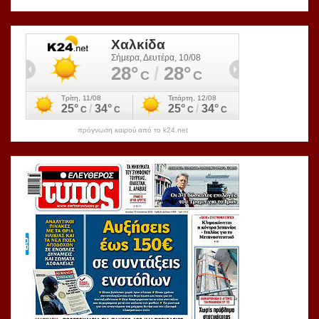
πρόγνωση καιρού από το k24.net