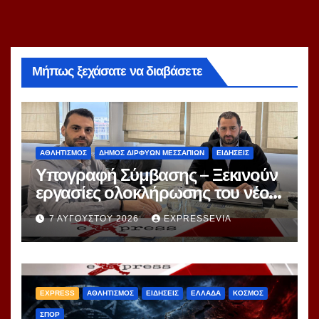
Μήπως ξεχάσατε να διαβάσετε
ΑΘΛΗΤΙΣΜΟΣ
ΔΗΜΟΣ ΔΙΡΦΥΩΝ ΜΕΣΣΑΠΙΩΝ
ΕΙΔΗΣΕΙΣ
Υπογραφή Σύμβασης – Ξεκινούν
εργασίες ολοκλήρωσης του νέου
κλειστού γυμναστηρίου Ψαχνών
7 ΑΥΓΟΎΣΤΟΥ 2026
EXPRESSEVIA
EXPRESS
ΑΘΛΗΤΙΣΜΟΣ
ΕΙΔΗΣΕΙΣ
ΕΛΛΑΔΑ
ΚΟΣΜΟΣ
ΣΠΟΡ