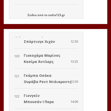
Ζώδια
από το
zodia123.gr