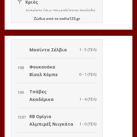
Ζώδια
από το
zodia123.gr