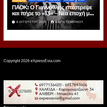
ΠΑΟΚ: Ο Γιαννούλης επέστρεψε
και πήρε το «13» – Νέα εποχή με
γνώριμο αριθμό
8 ΑΥΓΟΎΣΤΟΥ 2026
ΜΑΡΊΑ ΤΣΙΜΠΙΝΟΎ
Copyright 2026 eXpressEvia.com