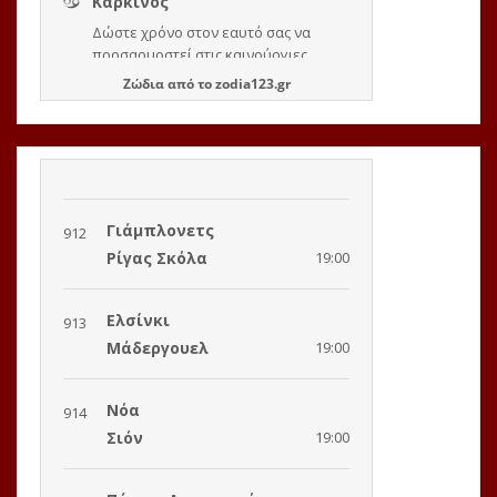
Ζώδια
από το
zodia123.gr