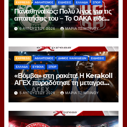
EXPRESS
ΑΘΛΗΤΙΣΜΟΣ
ΕΙΔΗΣΕΙΣ
ΕΛΛΑΔΑ
ΣΠΟΡ
Παναθηναϊκός: Πολύ λίγος για τις
απαιτήσεις του – Το ΟΑΚΑ είδε
περισσότερα ερωτήματα παρά
6 ΑΥΓΟΎΣΤΟΥ 2026
ΜΑΡΊΑ ΤΣΙΜΠΙΝΟΎ
απαντήσεις
EXPRESS
ΑΘΛΗΤΙΣΜΟΣ
ΔΗΜΟΣ ΧΑΛΚΙΔΕΩΝ
ΕΙΔΗΣΕΙΣ
ΕΛΛΑΔΑ
ΕΥΒΟΙΑ
ΣΠΟΡ
«Βόμβα» στη ρακέτα! Η Kerakoll
ΑΓΕΧ πυροδότησε τη μεταγραφή
του Γιορ Ανέι
5 ΑΥΓΟΎΣΤΟΥ 2026
ΜΑΡΊΑ ΤΣΙΜΠΙΝΟΎ