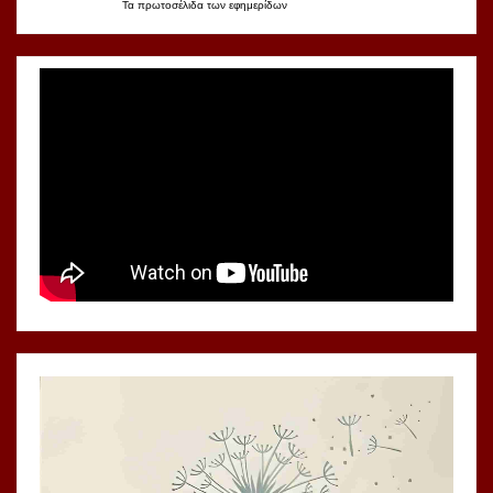
Τα
πρωτοσέλιδα
των
εφημερίδων