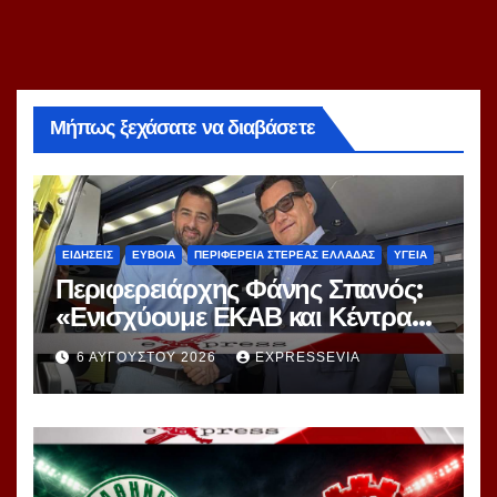
Μήπως ξεχάσατε να διαβάσετε
ΕΙΔΗΣΕΙΣ
ΕΥΒΟΙΑ
ΠΕΡΙΦΕΡΕΙΑ ΣΤΕΡΕΑΣ ΕΛΛΑΔΑΣ
ΥΓΕΙΑ
Περιφερειάρχης Φάνης Σπανός:
«Ενισχύουμε ΕΚΑΒ και Κέντρα
Υγείας με 34 νέα ασθενοφόρα –
6 ΑΥΓΟΎΣΤΟΥ 2026
EXPRESSEVIA
Διεκδικούμε γιατρούς και
νοσηλευτές για τις δομές Υγείας
της Στερεάς Ελλάδας»