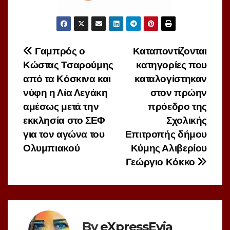
Πλοήγηση
Γαμπρός ο
Καταποντίζονται
Κώστας Τσαρούμης
κατηγορίες που
άρθρων
από τα Κόσκινα και
καταλογίστηκαν
νύφη η Λία Λεγάκη
στον πρώην
αμέσως μετά την
πρόεδρο της
εκκλησία στο ΣΕΦ
Σχολικής
για τον αγώνα του
Επιτροπής δήμου
Ολυμπιακού
Κύμης Αλιβερίου
Γεώργιο Κόκκο
By
eXpressEvia