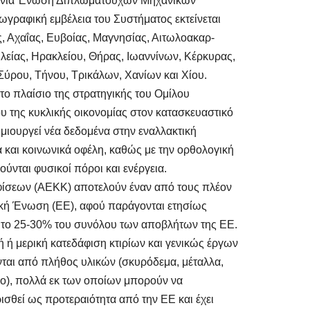
ήνια Ένωση Διπλωματούχων Μηχανικών
αφική εμβέλεια του Συστήματος εκτείνεται
ς, Αχαΐας, Ευβοίας, Μαγνησίας, Αιτωλοακαρ-
Ηλείας, Ηρακλείου, Θήρας, Ιωαννίνων, Κέρκυρας,
ύρου, Τήνου, Τρικάλων, Χανίων και Χίου.
το πλαίσιο της στρατηγικής του Ομίλου
 της κυκλικής οικονομίας στον κατασκευαστικό
ημιουργεί νέα δεδομένα στην εναλλακτική
 και κοινωνικά οφέλη, καθώς με την ορθολογική
ύνται φυσικοί πόροι και ενέργεια.
ίσεων (ΑΕΚΚ) αποτελούν έναν από τους πλέον
κή Ένωση (ΕΕ), αφού παράγονται ετησίως
ι το 25-30% του συνόλου των αποβλήτων της ΕΕ.
ή ή μερική κατεδάφιση κτιρίων και γενικώς έργων
νται από πλήθος υλικών (σκυρόδεμα, μέταλλα,
ψο), πολλά εκ των οποίων μπορούν να
σθεί ως προτεραιότητα από την ΕΕ και έχει