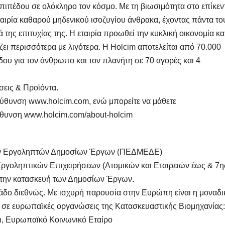
πιπέδου σε ολόκληρο τον κόσμο. Με τη βιωσιμότητα στο επίκεν
 εταιρία καθαρού μηδενικού ισοζυγίου άνθρακα, έχοντας πάντα το
ά της επιτυχίας της. Η εταιρία προωθεί την κυκλική οικονομία κα
ει περισσότερα με λιγότερα. Η Holcim αποτελείται από 70.000
υ για τον άνθρωπο και τον πλανήτη σε 70 αγορές και 4
σεις & Προϊόντα.
ιεύθυνση www.holcim.com, ενώ μπορείτε να μάθετε
εύθυνση www.holcim.com/about-holcim
ν Εργοληπτών Δημοσίων Έργων (ΠΕΔΜΕΔΕ)
 Εργοληπτικών Επιχειρήσεων (Ατομικών και Εταιρειών έως & 7η
ε την κατασκευή των Δημοσίων Έργων.
ο διεθνώς. Με ισχυρή παρουσία στην Ευρώπη είναι η μοναδι
 σε ευρωπαϊκές οργανώσεις της Κατασκευαστικής Βιομηχανίας:
on, Ευρωπαϊκό Κοινωνικό Εταίρο