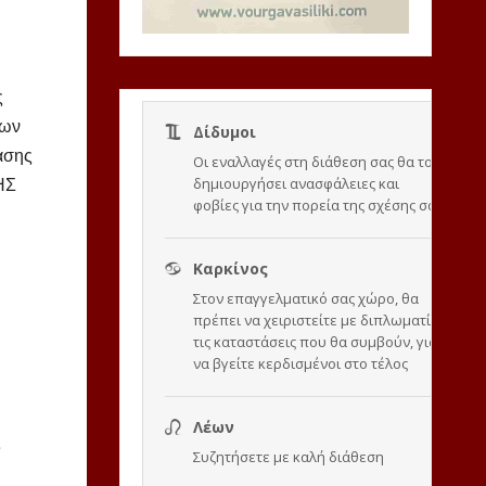
ς
εων
ασης
ΗΣ
ς