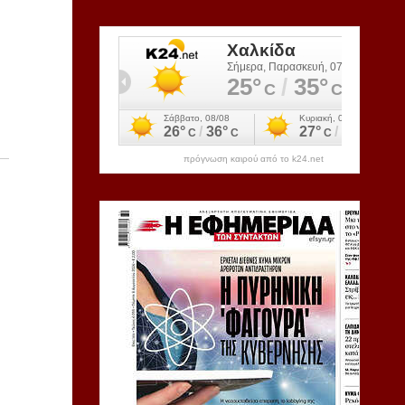
πρόγνωση καιρού από το k24.net