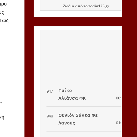
τρο
Ζώδια
από το
zodia123.gr
υς
ι ως
ς
κή