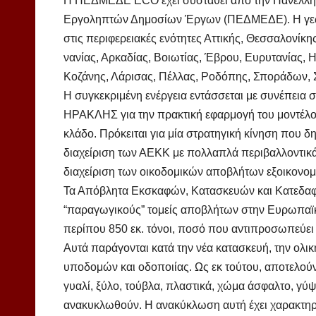
H ΠΕΔΜΕΔΕ ECO έχει συσταθεί από την Πανελλ
Εργοληπτών Δημοσίων Έργων (ΠΕΔΜΕΔΕ). H γεωγρ
στις περιφερειακές ενότητες Αττικής, Θεσσαλονίκη
νανίας, Αρκαδίας, Βοιωτίας, Έβρου, Ευρυτανίας, 
Κοζάνης, Λάρισας, Πέλλας, Ροδόπης, Σποράδων, Σ
Η συγκεκριμένη ενέργεια εντάσσεται με συνέπεια σ
ΗΡΑΚΛΗΣ για την πρακτική εφαρμογή του μοντέλου
κλάδο. Πρόκειται για μία στρατηγική κίνηση που δ
διαχείριση των ΑΕΚΚ με πολλαπλά περιβαλλοντικά
διαχείριση των οικοδομικών αποβλήτων εξοικονομο
Τα Απόβλητα Εκσκαφών, Κατασκευών και Κατεδαφ
“παραγωγικούς” τομείς αποβλήτων στην Ευρωπαϊ
περίπου 850 εκ. τόνοι, ποσό που αντιπροσωπεύε
Αυτά παράγονται κατά την νέα κατασκευή, την ολικ
υποδομών και οδοποιίας. Ως εκ τούτου, αποτελού
γυαλί, ξύλο, τούβλα, πλαστικά, χώμα άσφαλτο, γύ
ανακυκλωθούν. Η ανακύκλωση αυτή έχει χαρακτηρι