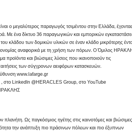
ίναι ο μεγαλύτερος παραγωγός τσιμέντου στην Ελλάδα, έχοντα
ρά. Με ένα δίκτυο 36 παραγωγικών και εμπορικών εγκαταστάσ
ς του κλάδου των δομικών υλικών σε έναν κλάδο μικρότερης έντ
οικονομίας αναφορικά με τη χρήση των πόρων. Ο Όμιλος ΗΡΑΚΛ
μα προϊόντα και βιώσιμες λύσεις που ικανοποιούν τις
απαιτήσεις των σύγχρονων αειφόρων κατασκευών.
εύθυνση www.lafarge.gr
i , στο LinkedIn @HERACLES Group, στο YouTube
 ΗΡΑΚΛΗΣ
ον πλανήτη. Ως παγκόσμιος ηγέτης στις καινοτόμες και βιώσιμε
ικότητα την ανάπτυξη πιο πράσινων πόλεων και πιο έξυπνων