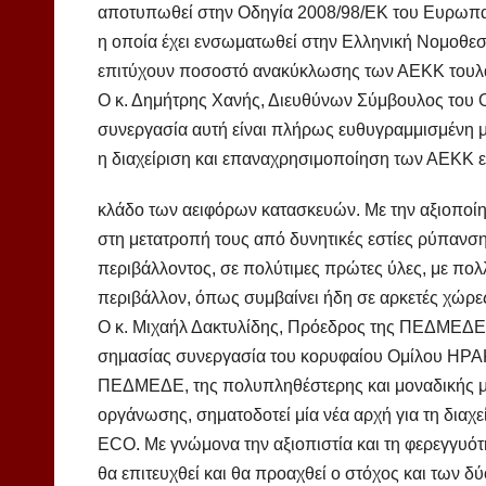
αποτυπωθεί στην Οδηγία 2008/98/ΕΚ του Ευρωπαϊ
η οποία έχει ενσωματωθεί στην Ελληνική Νομοθεσί
επιτύχουν ποσοστό ανακύκλωσης των ΑΕΚΚ τουλά
Ο κ. Δημήτρης Χανής, Διευθύνων Σύμβουλος του 
συνεργασία αυτή είναι πλήρως ευθυγραμμισμένη μ
η διαχείριση και επαναχρησιμοποίηση των ΑΕΚΚ εί
κλάδο των αειφόρων κατασκευών. Με την αξιοπο
στη μετατροπή τους από δυνητικές εστίες ρύπανση
περιβάλλοντος, σε πολύτιμες πρώτες ύλες, με πολλ
περιβάλλον, όπως συμβαίνει ήδη σε αρκετές χώρ
Ο κ. Μιχαήλ Δακτυλίδης, Πρόεδρος της ΠΕΔΜΕΔΕ, μ
σημασίας συνεργασία του κορυφαίου Ομίλου ΗΡΑΚ
ΠΕΔΜΕΔΕ, της πολυπληθέστερης και μοναδικής 
οργάνωσης, σηματοδοτεί μία νέα αρχή για τη δια
ECO. Με γνώμονα την αξιοπιστία και τη φερεγγυ
θα επιτευχθεί και θα προαχθεί ο στόχος και των δύ