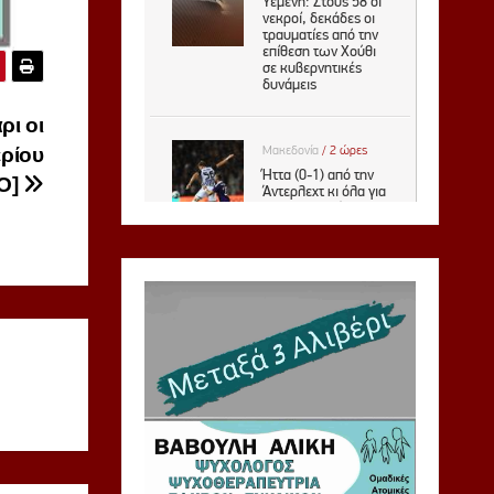
ι οι
ερίου
Ο]