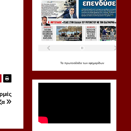
Τα
πρωτοσέλιδα
των
εφημερίδων
ρμές
έζα