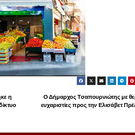
κε η
Ο Δήμαρχος Τσαπουρνιώτης με θε
δίκτυο
ευχαριστίες προς την Ελισάβετ Πρ