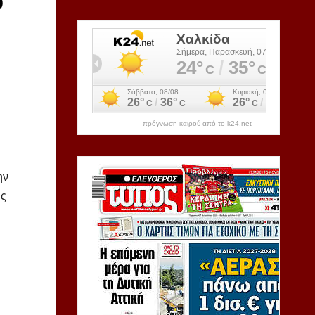
ο
πρόγνωση καιρού από το k24.net
ην
ης