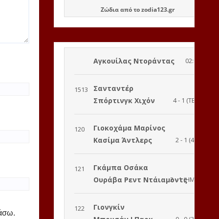
Ζώδια
από το
zodia123.gr
ιάσω.