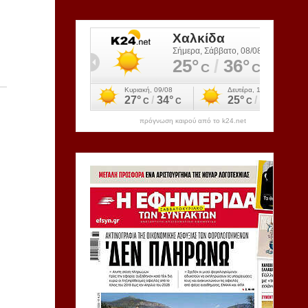
πρόγνωση καιρού από το k24.net