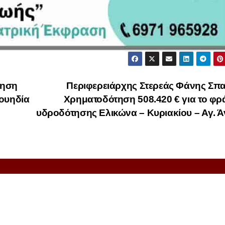
ληση
Περιφερειάρχης Στερεάς Φάνης Σπ
Σουηδία
Χρηματοδότηση 508.420 € για το φ
υδροδότησης Ελικώνα – Κυριακίου – Αγ. 