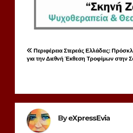
Πλοήγηση
Περιφέρεια Στερεάς Ελλάδας: Πρόσκ
για την Διεθνή Έκθεση Τροφίμων στην 
άρθρων
By
eXpressEvia