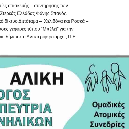
ασίες επισκευής – συντήρησης των
 Στερεάς Ελλάδας Φάνης Σπανός.
κό δίκτυο Διπόταμα – Χελιδόνα και Ροσκά –
υσες γέφυρες τύπου “Μπέλεϊ” για την
υ», δήλωσε ο Αντιπεριφερειάρχης Π.Ε.