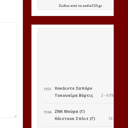
Ζώδια
από το
zodia123.gr