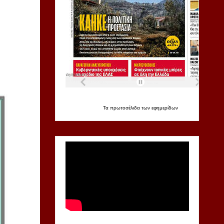
Τα
πρωτοσέλιδα
των
εφημερίδων