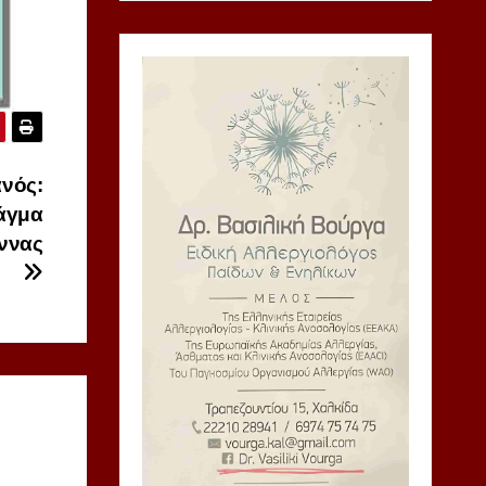
ανός:
ράγμα
Άννας