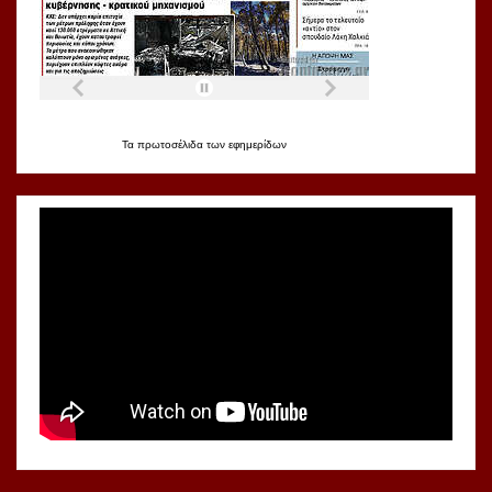
Τα
πρωτοσέλιδα
των
εφημερίδων