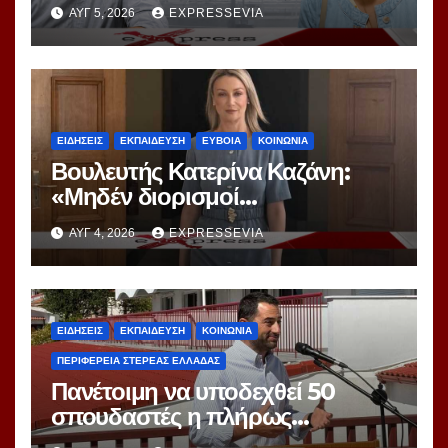
διαχείριση του νερού – Η
ΑΥΓ 5, 2026
EXPRESSEVIA
Θαλασσινού τεκμηριώνει την
αδράνεια της δημοτικής αρχής
ΕΙΔΗΣΕΙΣ
ΕΚΠΑΙΔΕΥΣΗ
ΕΥΒΟΙΑ
ΚΟΙΝΩΝΙΑ
Βουλευτής Κατερίνα Καζάνη:
«Μηδέν διορισμοί
Εκπαιδευτικών σε Α’ Εύβοιας»
ΑΥΓ 4, 2026
EXPRESSEVIA
ΕΙΔΗΣΕΙΣ
ΕΚΠΑΙΔΕΥΣΗ
ΚΟΙΝΩΝΙΑ
ΠΕΡΙΦΕΡΕΙΑ ΣΤΕΡΕΑΣ ΕΛΛΑΔΑΣ
Πανέτοιμη να υποδεχθεί 50
σπουδαστές η πλήρως
ανακαινισμένη φοιτητική Εστία