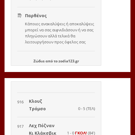
Ζώδια
από το
zodia123.gr