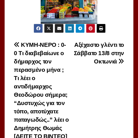
Πλοήγηση
ΚΥΜΗ-ΝΕΡΟ : 0-
Aξέχαστο γλέντι το
0 Τι διαβεβαίωνε ο
Σάββατο 13/8 στην
άρθρων
δήμαρχος τον
Οκτωνιά
περασμένο μήνα ;
Τι λέει ο
αντιδήμαρχος
Θεοδώρου σήμερα;
“Δυστυχώς για τον
τόπο, αποτύχατε
παταγωδώς..” λέει ο
Δημήτρης Θωμάς
[ΔΕΙΤΕ ΤΟ ΒΙΝΤΕΟ]