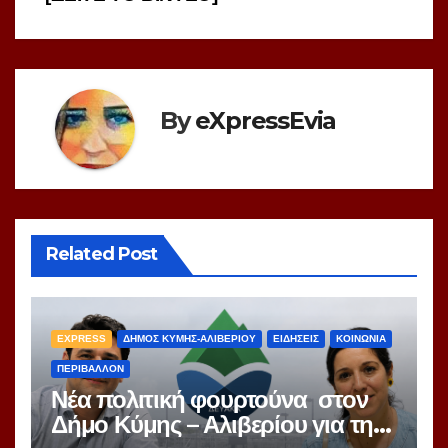
By
eXpressEvia
Related Post
EXPRESS
ΔΗΜΟΣ ΚΥΜΗΣ-ΑΛΙΒΕΡΙΟΥ
ΕΙΔΗΣΕΙΣ
ΚΟΙΝΩΝΙΑ
ΠΕΡΙΒΑΛΛΟΝ
Νέα πολιτική φουρτούνα στον
Δήμο Κύμης – Αλιβερίου για την