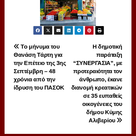
Πλοήγηση
Το μήνυμα του
Η δημοτική
Θανάση Τάρτη για
παράταξη
άρθρων
την Επέτειο της 3ης
“ΣΥΝΕΡΓΑΣΙΑ”, με
Σεπτέμβρη – 48
προτεραιότητα τον
χρόνια από την
άνθρωπο, έκανε
ίδρυση του ΠΑΣΟΚ
διανομή κρεατικών
σε 35 ευπαθείς
οικογένειες του
δήμου Κύμης
Αλιβερίου