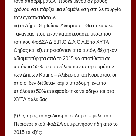
τόνο απορριμμάτων, προκειμένου σε βάθος
χρόνου να υπάρξει μια εξομάλυνση στη λειτουργία
των εγκαταστάσεων.
iii) οι Δήμοι Θηβαίων, Αλιάρτου – Θεσπιέων και
Τανάγρας, που είχαν κατασκευάσει, μέσω του
τοπικού ΦοΔΣΑ Δ.Ε.Π.Ο.Δ.Α.Θ Α.Ε το ΧΥΤΑ
Θήβας και εξυπηρετούνταν από αυτόν, δέχτηκαν
αδιαμαρτύρητα από το 2015 να αποτίθεται σε
αυτόν το 50% του συνόλου των απορριμμάτων
των Δήμων Κύμης – Αλιβερίου και Καρύστου, οι
οποίοι δεν διέθεταν καμία υποδομή, ενώ το
υπόλοιπο 50% αποφασίστηκε να οδηγείται στο
ΧΥΤΑ Χαλκίδας.
β) Ως προς το σχεδιασμό, οι Δήμοι – μέλη του
Περιφερειακού ΦοΔΣΑ συμφώνησαν ήδη από το
2015 τα εξής: